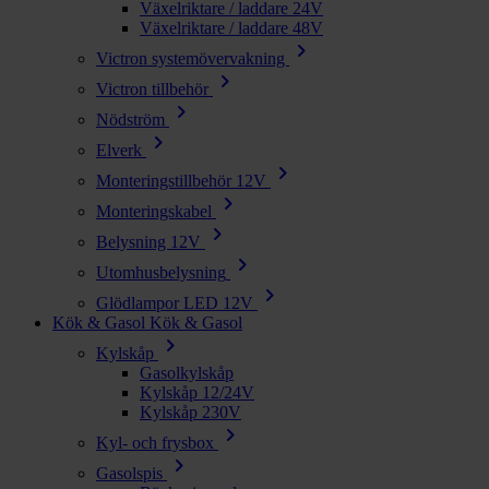
Växelriktare / laddare 24V
Växelriktare / laddare 48V
chevron_right
Victron systemövervakning
chevron_right
Victron tillbehör
chevron_right
Nödström
chevron_right
Elverk
chevron_right
Monteringstillbehör 12V
chevron_right
Monteringskabel
chevron_right
Belysning 12V
chevron_right
Utomhusbelysning
chevron_right
Glödlampor LED 12V
Kök & Gasol
Kök & Gasol
chevron_right
Kylskåp
Gasolkylskåp
Kylskåp 12/24V
Kylskåp 230V
chevron_right
Kyl- och frysbox
chevron_right
Gasolspis