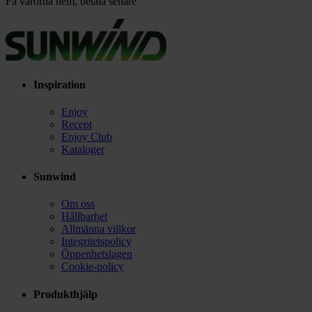
Få varorna hem, betala senare
Inspiration
Enjoy
Recept
Enjoy Club
Kataloger
Sunwind
Om oss
Hållbarhet
Allmänna villkor
Integritetspolicy
Öppenhetslagen
Cookie-policy
Produkthjälp