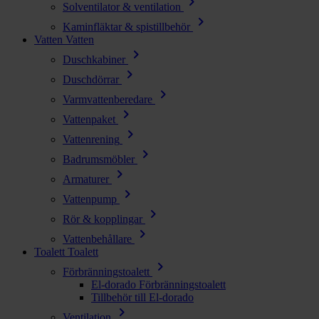
chevron_right
Solventilator & ventilation
chevron_right
Kaminfläktar & spistillbehör
Vatten
Vatten
chevron_right
Duschkabiner
chevron_right
Duschdörrar
chevron_right
Varmvattenberedare
chevron_right
Vattenpaket
chevron_right
Vattenrening
chevron_right
Badrumsmöbler
chevron_right
Armaturer
chevron_right
Vattenpump
chevron_right
Rör & kopplingar
chevron_right
Vattenbehållare
Toalett
Toalett
chevron_right
Förbränningstoalett
El-dorado Förbränningstoalett
Tillbehör till El-dorado
chevron_right
Ventilation