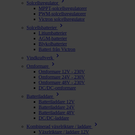
chevron_right
Solcellsregulator
MPPT-solcellsregulatorer
PWM-solcellsregulatorer
Victron solcellsregulator
chevron_right
Solcellsbatterier
Litiumbatterier
AGM-batterier
Blykolbatterier
Batteri från Victron
chevron_right
Vindkraftverk
chevron_right
Omformare
Omformare 12V - 230V
Omformare 24V - 230V
Omformare 48V - 230V
DC/DC-omformare
chevron_right
Batteriladdare
Batteriladdare 12V
Batteriladdare 24V
Batteriladdare 48V
DC/DC-laddare
chevron_right
Kombinerad växelriktare / laddare
Växelriktare / laddare 12V