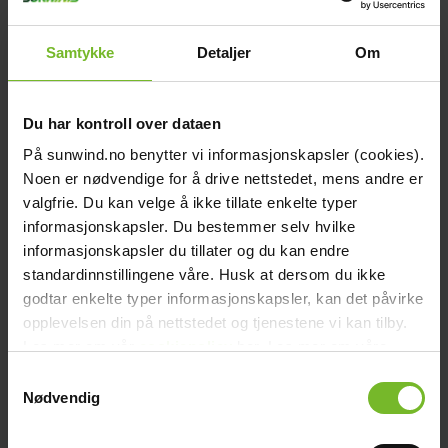
chevron_right
Reservdelar - Bålpanna
chevron_right
Reservdelar - Grill Urnorsk
Samtykke
Detaljer
Om
chevron_right
Reservdelar - Grill Sunwind (2008 till 2018)
chevron_right
Reservdelar - Grill Jamie Oliver
Du har kontroll over dataen
chevron_right
Reservdelar - Energi
chevron_right
På sunwind.no benytter vi informasjonskapsler (cookies).
Reservdelar - Vatten
Noen er nødvendige for å drive nettstedet, mens andre er
chevron_right
Reservdelar - Wallas
valgfrie. Du kan velge å ikke tillate enkelte typer
Startsida
informasjonskapsler. Du bestemmer selv hvilke
close
informasjonskapsler du tillater og du kan endre
chevron_left
Ofta ställda frågor
Se alla
standardinnstillingene våre. Husk at dersom du ikke
Tillbaka till huvudmenyn
godtar enkelte typer informasjonskapsler, kan det påvirke
Toalett
chevron_right
opplevelsen din på nettstedet og tjenestene vi kan tilby.
Energi
Vad betyder balanserad ventilation på en
chevron_right
Les mer om vår
cookiepolicy
her. Les mer om våre
Kök & Gasol
förbränningstoalett?
rutiner for
personvern
her.
chevron_right
Samtykkevalg
Värme
Nødvendig
Båt och caravan
Energi
Fritid
Generellt
Grill och trädgård
Kök och
chevron_right
Gasol
Toalett
Vatten
Värme
Vatten