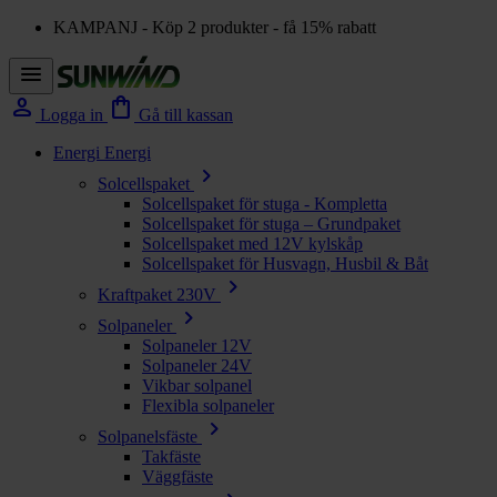
KAMPANJ - Köp 2 produkter - få 15% rabatt
menu
person
shopping_bag
Logga in
Gå till kassan
Energi
Energi
chevron_right
Solcellspaket
Solcellspaket för stuga - Kompletta
Solcellspaket för stuga – Grundpaket
Solcellspaket med 12V kylskåp
Solcellspaket för Husvagn, Husbil & Båt
chevron_right
Kraftpaket 230V
chevron_right
Solpaneler
Solpaneler 12V
Solpaneler 24V
Vikbar solpanel
Flexibla solpaneler
chevron_right
Solpanelsfäste
Takfäste
Väggfäste