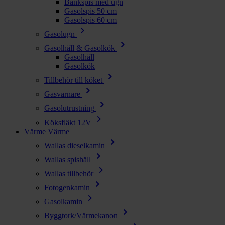
Bänkspis med ugn
Gasolspis 50 cm
Gasolspis 60 cm
chevron_right
Gasolugn
chevron_right
Gasolhäll & Gasolkök
Gasolhäll
Gasolkök
chevron_right
Tillbehör till köket
chevron_right
Gasvarnare
chevron_right
Gasolutrustning
chevron_right
Köksfläkt 12V
Värme
Värme
chevron_right
Wallas dieselkamin
chevron_right
Wallas spishäll
chevron_right
Wallas tillbehör
chevron_right
Fotogenkamin
chevron_right
Gasolkamin
chevron_right
Byggtork/Värmekanon