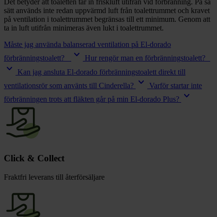
Det betyder att toaletten tar in friskluft utifrån vid förbränning. På så
sätt används inte redan uppvärmd luft från toalettrummet och kravet
på ventilation i toalettrummet begränsas till ett minimum. Genom att
ta in luft utifrån minimeras även lukt i toalettrummet.
Måste jag använda balanserad ventilation på El-dorado
keyboard_arrow_down
förbränningstoalett?
Hur rengör man en förbränningstoalett?
keyboard_arrow_down
Kan jag ansluta El-dorado förbränningstoalett direkt till
keyboard_arrow_down
ventilationsrör som använts till Cinderella?
Varför startar inte
keyboard_arrow_down
förbränningen trots att fläkten går på min El-dorado Plus?
Click & Collect
Fraktfri leverans till återförsäljare