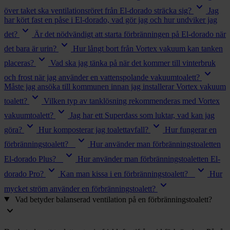
keyboard_arrow_down
över taket ska ventilationsröret från El-dorado sträcka sig?
Jag
har kört fast en påse i El-dorado, vad gör jag och hur undviker jag
keyboard_arrow_down
det?
Är det nödvändigt att starta förbränningen på El-dorado när
keyboard_arrow_down
det bara är urin?
Hur långt bort från Vortex vakuum kan tanken
keyboard_arrow_down
placeras?
Vad ska jag tänka på när det kommer till vinterbruk
keyboard_arrow_down
och frost när jag använder en vattenspolande vakuumtoalett?
Måste jag ansöka till kommunen innan jag installerar Vortex vakuum
keyboard_arrow_down
toalett?
Vilken typ av tanklösning rekommenderas med Vortex
keyboard_arrow_down
vakuumtoalett?
Jag har ett Superdass som luktar, vad kan jag
keyboard_arrow_down
keyboard_arrow_down
göra?
Hur komposterar jag toalettavfall?
Hur fungerar en
keyboard_arrow_down
förbränningstoalett?
Hur använder man förbränningstoaletten
keyboard_arrow_down
El-dorado Plus?
Hur använder man förbränningstoaletten El-
keyboard_arrow_down
keyboard_arrow_down
dorado Pro?
Kan man kissa i en förbränningstoalett?
Hur
keyboard_arrow_down
mycket ström använder en förbränningstoalett?
Vad betyder balanserad ventilation på en förbränningstoalett?
keyboard_arrow_down