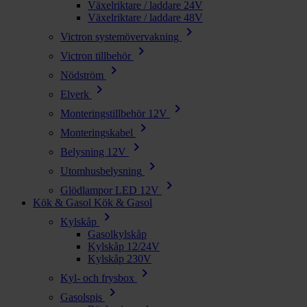
Växelriktare / laddare 24V
Växelriktare / laddare 48V
chevron_right
Victron systemövervakning
chevron_right
Victron tillbehör
chevron_right
Nödström
chevron_right
Elverk
chevron_right
Monteringstillbehör 12V
chevron_right
Monteringskabel
chevron_right
Belysning 12V
chevron_right
Utomhusbelysning
chevron_right
Glödlampor LED 12V
Kök & Gasol
Kök & Gasol
chevron_right
Kylskåp
Gasolkylskåp
Kylskåp 12/24V
Kylskåp 230V
chevron_right
Kyl- och frysbox
chevron_right
Gasolspis