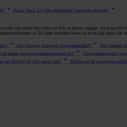
keyboard_arrow_down
keyboard_arrow_down
re?
Passar Basic 12 volts vattenpaket Sunwinds duschar?
m rakt upp innan röret böjs och leds ut genom väggen. Att avgasröret 
ttningstermostaten av. På äldre modeller måste du trycka på denna för att 
keyboard_arrow_down
keyboard_arrow_down
tten?
Hur fungerar Sunwinds gravitationsfilter?
Hur ansluter j
keyboard_arrow_down
tryck måste gasolvarmvattenberedaren ha?
Varmvattenberedare Arne
keyboard_arrow_down
har dåligt tryck eller startar inte?
Vanliga fel på gasolvarmvatten