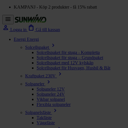
KAMPANJ - Köp 2 produkter - få 15% rabatt
menu
person
shopping_bag
Logga in
Gå till kassan
Energi
Energi
chevron_right
Solcellspaket
Solcellspaket för stuga - Kompletta
Solcellspaket för stuga – Grundpaket
Solcellspaket med 12V kylskåp
Solcellspaket för Husvagn, Husbil & Båt
chevron_right
Kraftpaket 230V
chevron_right
Solpaneler
Solpaneler 12V
Solpaneler 24V
Vikbar solpanel
Flexibla solpaneler
chevron_right
Solpanelsfäste
Takfäste
Väggfäste