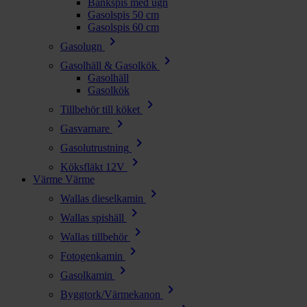
Bänkspis med ugn
Gasolspis 50 cm
Gasolspis 60 cm
chevron_right
Gasolugn
chevron_right
Gasolhäll & Gasolkök
Gasolhäll
Gasolkök
chevron_right
Tillbehör till köket
chevron_right
Gasvarnare
chevron_right
Gasolutrustning
chevron_right
Köksfläkt 12V
Värme
Värme
chevron_right
Wallas dieselkamin
chevron_right
Wallas spishäll
chevron_right
Wallas tillbehör
chevron_right
Fotogenkamin
chevron_right
Gasolkamin
chevron_right
Byggtork/Värmekanon