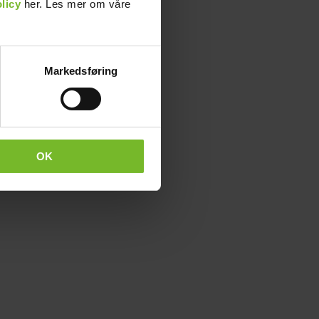
licy
her. Les mer om våre
Markedsføring
OK