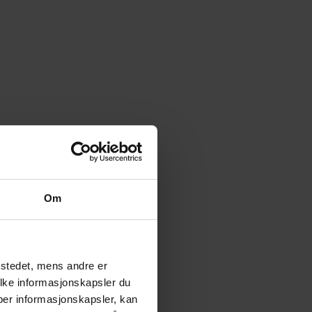
Om
tstedet, mens andre er
ilke informasjonskapsler du
yper informasjonskapsler, kan