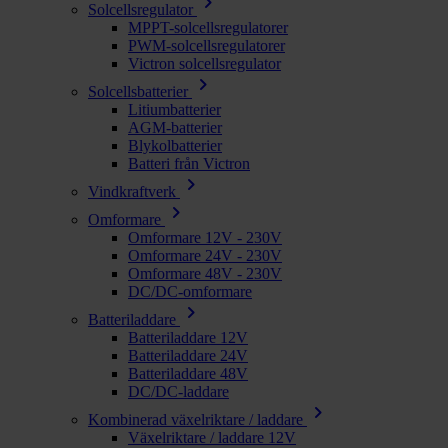
chevron_right
Solcellsregulator
MPPT-solcellsregulatorer
PWM-solcellsregulatorer
Victron solcellsregulator
chevron_right
Solcellsbatterier
Litiumbatterier
AGM-batterier
Blykolbatterier
Batteri från Victron
chevron_right
Vindkraftverk
chevron_right
Omformare
Omformare 12V - 230V
Omformare 24V - 230V
Omformare 48V - 230V
DC/DC-omformare
chevron_right
Batteriladdare
Batteriladdare 12V
Batteriladdare 24V
Batteriladdare 48V
DC/DC-laddare
chevron_right
Kombinerad växelriktare / laddare
Växelriktare / laddare 12V