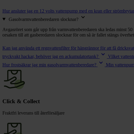
chevron_right
Toalett
chevron_right
Hur ansluter jag en 12 volts vattenpump med en kran eller strömbryta
Grill & Fritid
keyboard_arrow_down
Lacanche
Gasolvarmvattenberedaren slocknar?
chevron_right
Reservdelar
Avgasröret som går upp från varmvattenberedaren ska ledas minst 50 c
orsaken till att gasberedaren slocknar för om så är fallet stängs överhe
Kan jag använda ett regnvattenfilter för hängrännor för att få dricksva
keyboard_arrow_down
tryckvakt hackar, behöver jag en ackumulatortank?
Vilket vatten
keyboard_arrow_down
Hur frostsäkrar jag min gasolvarmvattenberedare?
Min vattenpump 
Click & Collect
Fraktfri leverans till återförsäljare