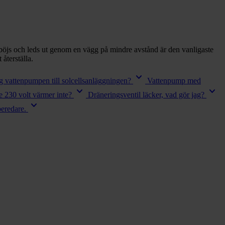
böjs och leds ut genom en vägg på mindre avstånd är den vanligaste
återställa.
keyboard_arrow_down
ag vattenpumpen till solcellsanläggningen?
Vattenpump med
keyboard_arrow_down
keyboard_arrow_down
 230 volt värmer inte?
Dräneringsventil läcker, vad gör jag?
keyboard_arrow_down
beredare.