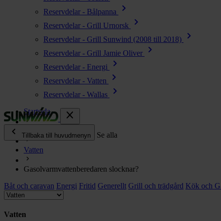
chevron_right
Reservdelar - Bålpanna
chevron_right
Reservdelar - Grill Urnorsk
chevron_right
Reservdelar - Grill Sunwind (2008 till 2018)
chevron_right
Reservdelar - Grill Jamie Oliver
chevron_right
Reservdelar - Energi
chevron_right
Reservdelar - Vatten
chevron_right
Reservdelar - Wallas
Startsida
close
chevron_left
Ofta ställda frågor
Se alla
Tillbaka till huvudmenyn
Vatten
chevron_right
Energi
Gasolvarmvattenberedaren slocknar?
chevron_right
Kök & Gasol
Båt och caravan
chevron_right
Energi
Fritid
Generellt
Grill och trädgård
Kök och G
Värme
chevron_right
Vatten
Vatten