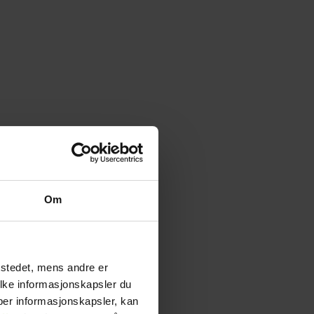
Om
tstedet, mens andre er
ilke informasjonskapsler du
yper informasjonskapsler, kan