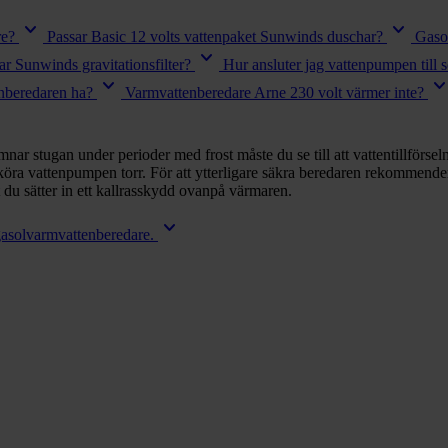
keyboard_arrow_down
keyboard_arrow_down
re?
Passar Basic 12 volts vattenpaket Sunwinds duschar?
Gaso
keyboard_arrow_down
r Sunwinds gravitationsfilter?
Hur ansluter jag vattenpumpen till 
keyboard_arrow_down
keyboard_arrow_
enberedaren ha?
Varmvattenberedare Arne 230 volt värmer inte?
nar stugan under perioder med frost måste du se till att vattentillförse
t köra vattenpumpen torr. För att ytterligare säkra beredaren rekommender
du sätter in ett kallrasskydd ovanpå värmaren.
keyboard_arrow_down
gasolvarmvattenberedare.