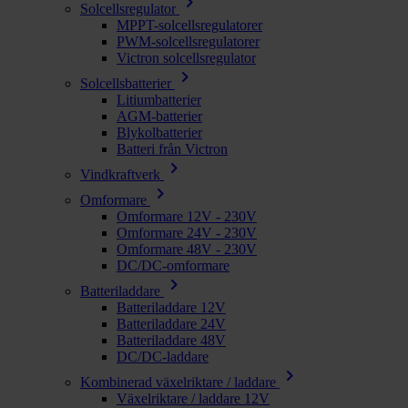
chevron_right
Solcellsregulator
MPPT-solcellsregulatorer
PWM-solcellsregulatorer
Victron solcellsregulator
chevron_right
Solcellsbatterier
Litiumbatterier
AGM-batterier
Blykolbatterier
Batteri från Victron
chevron_right
Vindkraftverk
chevron_right
Omformare
Omformare 12V - 230V
Omformare 24V - 230V
Omformare 48V - 230V
DC/DC-omformare
chevron_right
Batteriladdare
Batteriladdare 12V
Batteriladdare 24V
Batteriladdare 48V
DC/DC-laddare
chevron_right
Kombinerad växelriktare / laddare
Växelriktare / laddare 12V