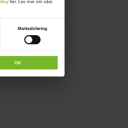
licy
her. Les mer om våre
Markedsføring
OK