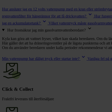
chevron_right
Toalett
chevron_right
Hur ansluter jag en 12 volts vattenpump med en kran eller strömbryta
Grill & Fritid
keyboard_arrow_down
Lacanche
regnvattenfilter för hängrännor för att få dricksvatten?
Hur fungera
chevron_right
keyboard_arrow_down
jag en ackumulatortank?
Vilket vattentryck måste gasolvarmvatt
Reservdelar
keyboard_arrow_down
Hur frostsäkrar jag min gasolvarmvattenberedare?
Kyla kan göra att vattnet fryser, vilket kan skada beredaren. Om du läm
Här gäller det att ha dräneringsventiler på de lägsta punkterna och at
Om du använder beredaren under kalla perioder rekommenderar vi att 
keyboard_arrow_down
Min vattenpump har dåligt tryck eller startar inte?
Vanliga fel på 
Click & Collect
Fraktfri leverans till återförsäljare