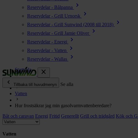
chevron_right
Reservdelar - Bålpanna
chevron_right
Reservdelar - Grill Urnorsk
chevron_right
Reservdelar - Grill Sunwind (2008 till 2018)
chevron_right
Reservdelar - Grill Jamie Oliver
chevron_right
Reservdelar - Energi
chevron_right
Reservdelar - Vatten
chevron_right
Reservdelar - Wallas
Startsida
close
chevron_left
Ofta ställda frågor
Se alla
Tillbaka till huvudmenyn
Vatten
chevron_right
Energi
Hur frostsäkrar jag min gasolvarmvattenberedare?
chevron_right
Kök & Gasol
Båt och caravan
chevron_right
Energi
Fritid
Generellt
Grill och trädgård
Kök och G
Värme
chevron_right
Vatten
Vatten