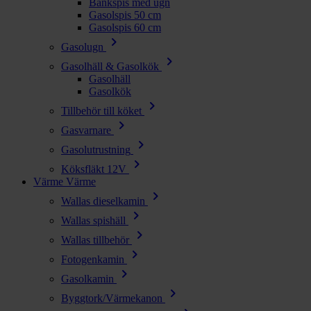
Bänkspis med ugn
Gasolspis 50 cm
Gasolspis 60 cm
chevron_right
Gasolugn
chevron_right
Gasolhäll & Gasolkök
Gasolhäll
Gasolkök
chevron_right
Tillbehör till köket
chevron_right
Gasvarnare
chevron_right
Gasolutrustning
chevron_right
Köksfläkt 12V
Värme
Värme
chevron_right
Wallas dieselkamin
chevron_right
Wallas spishäll
chevron_right
Wallas tillbehör
chevron_right
Fotogenkamin
chevron_right
Gasolkamin
chevron_right
Byggtork/Värmekanon