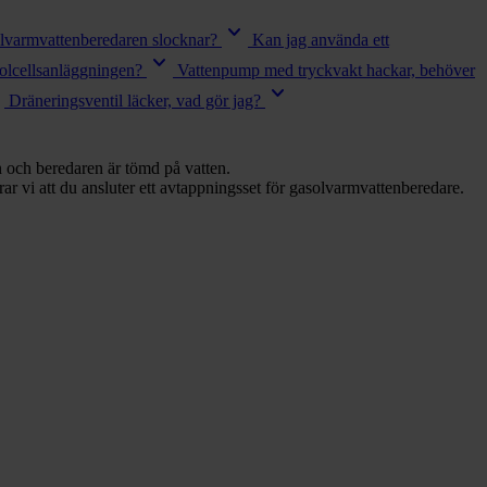
keyboard_arrow_down
lvarmvattenberedaren slocknar?
Kan jag använda ett
keyboard_arrow_down
solcellsanläggningen?
Vattenpump med tryckvakt hackar, behöver
down
keyboard_arrow_down
Dräneringsventil läcker, vad gör jag?
ln och beredaren är tömd på vatten.
ar vi att du ansluter ett avtappningsset för gasolvarmvattenberedare.