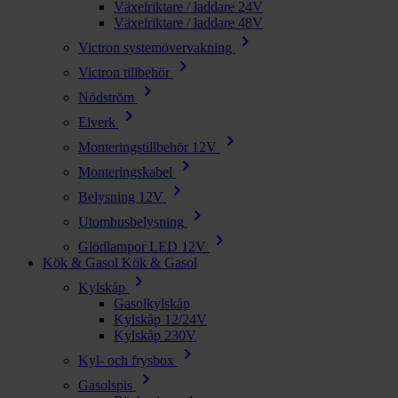
Växelriktare / laddare 24V
Växelriktare / laddare 48V
chevron_right
Victron systemövervakning
chevron_right
Victron tillbehör
chevron_right
Nödström
chevron_right
Elverk
chevron_right
Monteringstillbehör 12V
chevron_right
Monteringskabel
chevron_right
Belysning 12V
chevron_right
Utomhusbelysning
chevron_right
Glödlampor LED 12V
Kök & Gasol
Kök & Gasol
chevron_right
Kylskåp
Gasolkylskåp
Kylskåp 12/24V
Kylskåp 230V
chevron_right
Kyl- och frysbox
chevron_right
Gasolspis