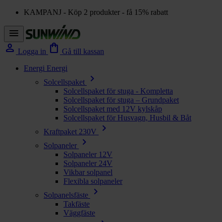
KAMPANJ - Köp 2 produkter - få 15% rabatt
menu
person
shopping_bag
Logga in
Gå till kassan
Energi
Energi
chevron_right
Solcellspaket
Solcellspaket för stuga - Kompletta
Solcellspaket för stuga – Grundpaket
Solcellspaket med 12V kylskåp
Solcellspaket för Husvagn, Husbil & Båt
chevron_right
Kraftpaket 230V
chevron_right
Solpaneler
Solpaneler 12V
Solpaneler 24V
Vikbar solpanel
Flexibla solpaneler
chevron_right
Solpanelsfäste
Takfäste
Väggfäste