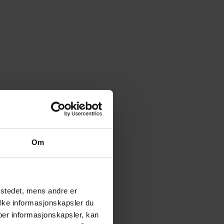
Om
tstedet, mens andre er
ilke informasjonskapsler du
yper informasjonskapsler, kan