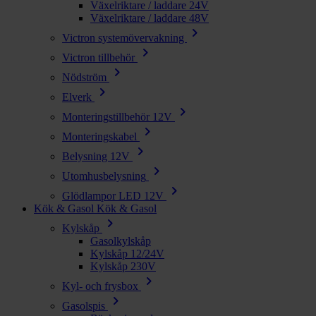
Växelriktare / laddare 24V
Växelriktare / laddare 48V
chevron_right
Victron systemövervakning
chevron_right
Victron tillbehör
chevron_right
Nödström
chevron_right
Elverk
chevron_right
Monteringstillbehör 12V
chevron_right
Monteringskabel
chevron_right
Belysning 12V
chevron_right
Utomhusbelysning
chevron_right
Glödlampor LED 12V
Kök & Gasol
Kök & Gasol
chevron_right
Kylskåp
Gasolkylskåp
Kylskåp 12/24V
Kylskåp 230V
chevron_right
Kyl- och frysbox
chevron_right
Gasolspis