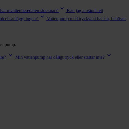
keyboard_arrow_down
lvarmvattenberedaren slocknar?
Kan jag använda ett
keyboard_arrow_down
solcellsanläggningen?
Vattenpump med tryckvakt hackar, behöver
attenpump.
keyboard_arrow_down
keyboard_arrow_down
are?
Min vattenpump har dåligt tryck eller startar inte?