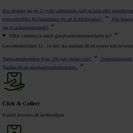
chevron_right
Toalett
chevron_right
Hur ansluter jag en 12 volts vattenpump med en kran eller strömbryta
Grill & Fritid
keyboard_arrow_down
Lacanche
regnvattenfilter för hängrännor för att få dricksvatten?
Hur fungera
chevron_right
keyboard_arrow_down
jag en ackumulatortank?
Reservdelar
keyboard_arrow_down
Vilket vattentryck måste gasolvarmvattenberedaren ha?
Gasvattenberedare 11 - 14 liter ska anslutas till ett system som lever
keyboard_arrow_down
Varmvattenberedare Arne 230 volt värmer inte?
Dräneringsventil 
keyboard_arrow_down
Vanliga fel på gasolvarmvattenberedare.
Click & Collect
Fraktfri leverans till återförsäljare