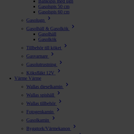
Bänkspis med ugn
Gasolspis 50 cm
Gasolspis 60 cm
chevron_right
Gasolugn
chevron_right
Gasolhäll & Gasolkök
Gasolhäll
Gasolkök
chevron_right
Tillbehör till köket
chevron_right
Gasvarnare
chevron_right
Gasolutrustning
chevron_right
Köksfläkt 12V
Värme
Värme
chevron_right
Wallas dieselkamin
chevron_right
Wallas spishäll
chevron_right
Wallas tillbehör
chevron_right
Fotogenkamin
chevron_right
Gasolkamin
chevron_right
Byggtork/Värmekanon