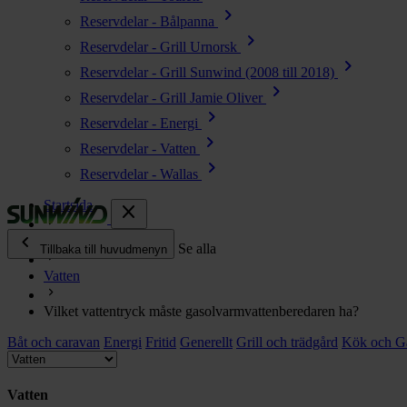
chevron_right
Reservdelar - Bålpanna
chevron_right
Reservdelar - Grill Urnorsk
chevron_right
Reservdelar - Grill Sunwind (2008 till 2018)
chevron_right
Reservdelar - Grill Jamie Oliver
chevron_right
Reservdelar - Energi
chevron_right
Reservdelar - Vatten
chevron_right
Reservdelar - Wallas
Startsida
close
chevron_left
Ofta ställda frågor
Se alla
Tillbaka till huvudmenyn
Vatten
chevron_right
Energi
Vilket vattentryck måste gasolvarmvattenberedaren ha?
chevron_right
Kök & Gasol
Båt och caravan
chevron_right
Energi
Fritid
Generellt
Grill och trädgård
Kök och G
Värme
chevron_right
Vatten
Vatten