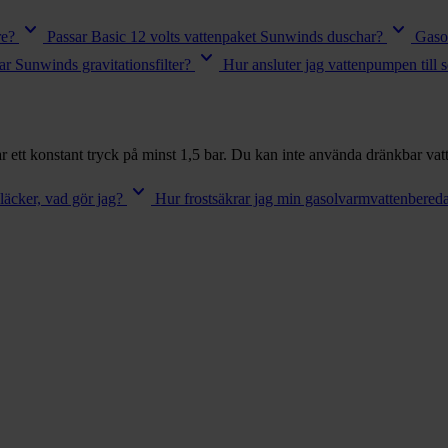
keyboard_arrow_down
keyboard_arrow_down
re?
Passar Basic 12 volts vattenpaket Sunwinds duschar?
Gaso
keyboard_arrow_down
r Sunwinds gravitationsfilter?
Hur ansluter jag vattenpumpen till 
erar ett konstant tryck på minst 1,5 bar. Du kan inte använda dränkbar v
keyboard_arrow_down
läcker, vad gör jag?
Hur frostsäkrar jag min gasolvarmvattenbered