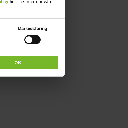
licy
her. Les mer om våre
Markedsføring
OK