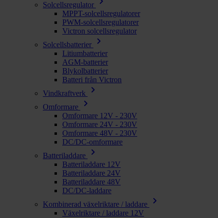
chevron_right
Solcellsregulator
MPPT-solcellsregulatorer
PWM-solcellsregulatorer
Victron solcellsregulator
chevron_right
Solcellsbatterier
Litiumbatterier
AGM-batterier
Blykolbatterier
Batteri från Victron
chevron_right
Vindkraftverk
chevron_right
Omformare
Omformare 12V - 230V
Omformare 24V - 230V
Omformare 48V - 230V
DC/DC-omformare
chevron_right
Batteriladdare
Batteriladdare 12V
Batteriladdare 24V
Batteriladdare 48V
DC/DC-laddare
chevron_right
Kombinerad växelriktare / laddare
Växelriktare / laddare 12V