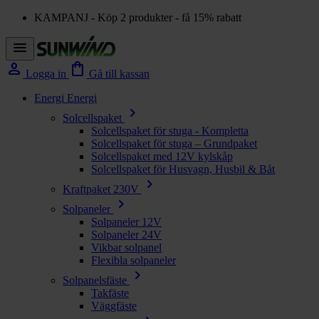
KAMPANJ - Köp 2 produkter - få 15% rabatt
menu
person
shopping_bag
Logga in
Gå till kassan
Energi
Energi
chevron_right
Solcellspaket
Solcellspaket för stuga - Kompletta
Solcellspaket för stuga – Grundpaket
Solcellspaket med 12V kylskåp
Solcellspaket för Husvagn, Husbil & Båt
chevron_right
Kraftpaket 230V
chevron_right
Solpaneler
Solpaneler 12V
Solpaneler 24V
Vikbar solpanel
Flexibla solpaneler
chevron_right
Solpanelsfäste
Takfäste
Väggfäste