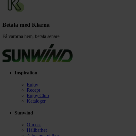
Betala med Klarna
Få varorna hem, betala senare
Inspiration
Enjoy
Recept
Enjoy Club
Kataloger
Sunwind
Om oss
Hållbarhet
Allmänna villkor