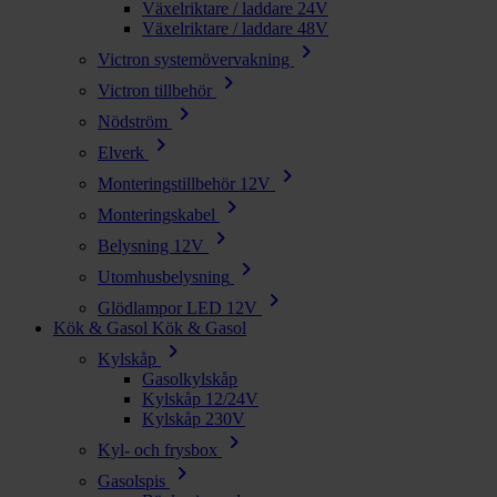
Växelriktare / laddare 24V
Växelriktare / laddare 48V
chevron_right
Victron systemövervakning
chevron_right
Victron tillbehör
chevron_right
Nödström
chevron_right
Elverk
chevron_right
Monteringstillbehör 12V
chevron_right
Monteringskabel
chevron_right
Belysning 12V
chevron_right
Utomhusbelysning
chevron_right
Glödlampor LED 12V
Kök & Gasol
Kök & Gasol
chevron_right
Kylskåp
Gasolkylskåp
Kylskåp 12/24V
Kylskåp 230V
chevron_right
Kyl- och frysbox
chevron_right
Gasolspis