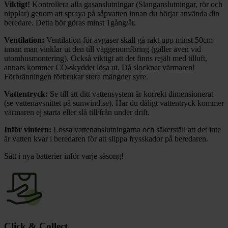
Viktigt!
Kontrollera alla gasanslutningar (Slanganslutningar, rör och
nipplar) genom att spraya på såpvatten innan du börjar använda din
beredare. Detta bör göras minst 1gång/år.
Ventilation:
Ventilation för avgaser skall gå rakt upp minst 50cm
innan man vinklar ut den till väggenomföring (gäller även vid
utomhusmontering). Också viktigt att det finns rejält med tilluft,
annars kommer CO-skyddet lösa ut. Då slocknar värmaren!
Förbränningen förbrukar stora mängder syre.
Vattentryck:
Se till att ditt vattensystem är korrekt dimensionerat
(se vattenavsnittet på sunwind.se). Har du dåligt vattentryck kommer
värmaren ej starta eller slå till/från under drift.
Inför vintern:
Lossa vattenanslutningarna och säkerställ att det inte
är vatten kvar i beredaren för att slippa frysskador på beredaren.
Sätt i nya batterier inför varje säsong!
Click & Collect