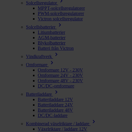
chevron_right
Solcellsregulator
MPPT-solcellsregulatorer
PWM-solcellsregulatorer
Victron solcellsregulator
chevron_right
Solcellsbatterier
Litiumbatterier
AGM-batterier
Blykolbatterier
Batteri från Victron
chevron_right
Vindkraftverk
chevron_right
Omformare
Omformare 12V - 230V
Omformare 24V - 230V
Omformare 48V - 230V
DC/DC-omformare
chevron_right
Batteriladdare
Batteriladdare 12V
Batteriladdare 24V
Batteriladdare 48V
DC/DC-laddare
chevron_right
Kombinerad växelriktare / laddare
Växelriktare / laddare 12V