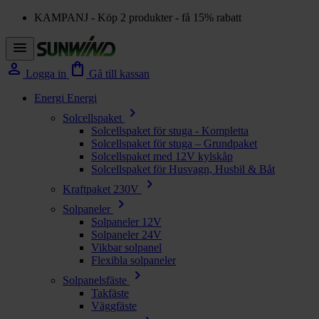
KAMPANJ - Köp 2 produkter - få 15% rabatt
menu
person
shopping_bag
Logga in
Gå till kassan
Energi
Energi
chevron_right
Solcellspaket
Solcellspaket för stuga - Kompletta
Solcellspaket för stuga – Grundpaket
Solcellspaket med 12V kylskåp
Solcellspaket för Husvagn, Husbil & Båt
chevron_right
Kraftpaket 230V
chevron_right
Solpaneler
Solpaneler 12V
Solpaneler 24V
Vikbar solpanel
Flexibla solpaneler
chevron_right
Solpanelsfäste
Takfäste
Väggfäste