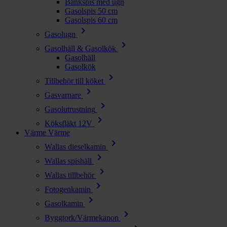
Bänkspis med ugn
Gasolspis 50 cm
Gasolspis 60 cm
chevron_right
Gasolugn
chevron_right
Gasolhäll & Gasolkök
Gasolhäll
Gasolkök
chevron_right
Tillbehör till köket
chevron_right
Gasvarnare
chevron_right
Gasolutrustning
chevron_right
Köksfläkt 12V
Värme
Värme
chevron_right
Wallas dieselkamin
chevron_right
Wallas spishäll
chevron_right
Wallas tillbehör
chevron_right
Fotogenkamin
chevron_right
Gasolkamin
chevron_right
Byggtork/Värmekanon