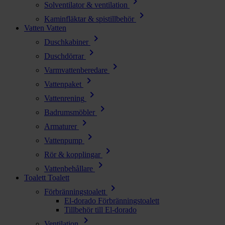
chevron_right
Solventilator & ventilation
chevron_right
Kaminfläktar & spistillbehör
Vatten
Vatten
chevron_right
Duschkabiner
chevron_right
Duschdörrar
chevron_right
Varmvattenberedare
chevron_right
Vattenpaket
chevron_right
Vattenrening
chevron_right
Badrumsmöbler
chevron_right
Armaturer
chevron_right
Vattenpump
chevron_right
Rör & kopplingar
chevron_right
Vattenbehållare
Toalett
Toalett
chevron_right
Förbränningstoalett
El-dorado Förbränningstoalett
Tillbehör till El-dorado
chevron_right
Ventilation