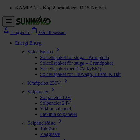
KAMPANJ - Köp 2 produkter - få 15% rabatt
menu
person
shopping_bag
Logga in
Gå till kassan
Energi
Energi
chevron_right
Solcellspaket
Solcellspaket för stuga - Kompletta
Solcellspaket för stuga – Grundpaket
Solcellspaket med 12V kylskåp
Solcellspaket för Husvagn, Husbil & Båt
chevron_right
Kraftpaket 230V
chevron_right
Solpaneler
Solpaneler 12V
Solpaneler 24V
Vikbar solpanel
Flexibla solpaneler
chevron_right
Solpanelsfäste
Takfäste
Väggfäste