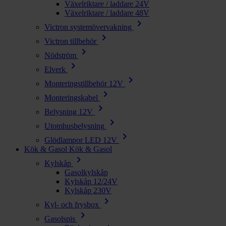
Växelriktare / laddare 24V
Växelriktare / laddare 48V
chevron_right
Victron systemövervakning
chevron_right
Victron tillbehör
chevron_right
Nödström
chevron_right
Elverk
chevron_right
Monteringstillbehör 12V
chevron_right
Monteringskabel
chevron_right
Belysning 12V
chevron_right
Utomhusbelysning
chevron_right
Glödlampor LED 12V
Kök & Gasol
Kök & Gasol
chevron_right
Kylskåp
Gasolkylskåp
Kylskåp 12/24V
Kylskåp 230V
chevron_right
Kyl- och frysbox
chevron_right
Gasolspis