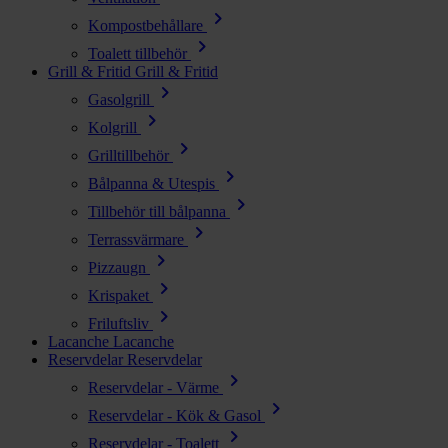
chevron_right
Kompostbehållare
chevron_right
Toalett tillbehör
Grill & Fritid
Grill & Fritid
chevron_right
Gasolgrill
chevron_right
Kolgrill
chevron_right
Grilltillbehör
chevron_right
Bålpanna & Utespis
chevron_right
Tillbehör till bålpanna
chevron_right
Terrassvärmare
chevron_right
Pizzaugn
chevron_right
Krispaket
chevron_right
Friluftsliv
Lacanche
Lacanche
Reservdelar
Reservdelar
chevron_right
Reservdelar - Värme
chevron_right
Reservdelar - Kök & Gasol
chevron_right
Reservdelar - Toalett