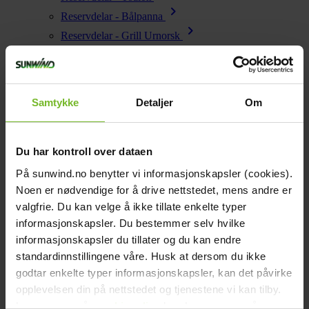
chevron_right
Reservdelar - Bålpanna
chevron_right
Reservdelar - Grill Urnorsk
chevron_right
Reservdelar - Grill Sunwind (2008 till 2018)
chevron_right
Reservdelar - Grill Jamie Oliver
chevron_right
Reservdelar - Energi
Samtykke
Detaljer
Om
chevron_right
Reservdelar - Vatten
chevron_right
Reservdelar - Wallas
Du har kontroll over dataen
Startsida
close
På sunwind.no benytter vi informasjonskapsler (cookies).
chevron_left
Ofta ställda frågor
Se alla
Noen er nødvendige for å drive nettstedet, mens andre er
Tillbaka till huvudmenyn
valgfrie. Du kan velge å ikke tillate enkelte typer
Vatten
chevron_right
informasjonskapsler. Du bestemmer selv hvilke
Energi
Vattenpump med tryckvakt hackar, behöver jag en
chevron_right
informasjonskapsler du tillater og du kan endre
Kök & Gasol
ackumulatortank?
standardinnstillingene våre. Husk at dersom du ikke
chevron_right
Värme
Båt och caravan
Energi
Fritid
Generellt
Grill och trädgård
Kök och
godtar enkelte typer informasjonskapsler, kan det påvirke
chevron_right
Gasol
Toalett
Vatten
Värme
opplevelsen din på nettstedet og tjenestene vi kan tilby.
Vatten
Les mer om vår
cookiepolicy
her. Les mer om våre