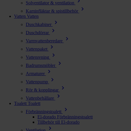
chevron_right
Solventilator & ventilation
chevron_right
Kaminfläktar & spistillbehör
Vatten
Vatten
chevron_right
Duschkabiner
chevron_right
Duschdörrar
chevron_right
Varmvattenberedare
chevron_right
Vattenpaket
chevron_right
Vattenrening
chevron_right
Badrumsmöbler
chevron_right
Armaturer
chevron_right
Vattenpump
chevron_right
Rör & kopplingar
chevron_right
Vattenbehållare
Toalett
Toalett
chevron_right
Förbränningstoalett
El-dorado Förbränningstoalett
Tillbehör till El-dorado
chevron_right
Ventilation