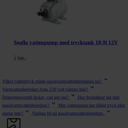
Seaflo vattenpump med trycktank 18,9l 12V
2 590,-
keyboard_arrow_down
Vilket vattentryck måste gasolvarmvattenberedaren ha?
keyboard_arrow_down
Varmvattenberedare Arne 230 volt värmer inte?
keyboard_arrow_down
Dräneringsventil läcker, vad gör jag?
Hur frostsäkrar jag min
keyboard_arrow_down
gasolvarmvattenberedare?
Min vattenpump har dåligt tryck eller
keyboard_arrow_down
keyboard_arrow_down
startar inte?
Vanliga fel på gasolvarmvattenberedare.