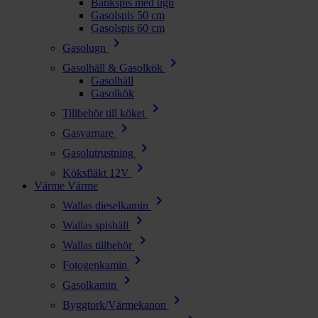
Bänkspis med ugn
Gasolspis 50 cm
Gasolspis 60 cm
chevron_right
Gasolugn
chevron_right
Gasolhäll & Gasolkök
Gasolhäll
Gasolkök
chevron_right
Tillbehör till köket
chevron_right
Gasvarnare
chevron_right
Gasolutrustning
chevron_right
Köksfläkt 12V
Värme
Värme
chevron_right
Wallas dieselkamin
chevron_right
Wallas spishäll
chevron_right
Wallas tillbehör
chevron_right
Fotogenkamin
chevron_right
Gasolkamin
chevron_right
Byggtork/Värmekanon