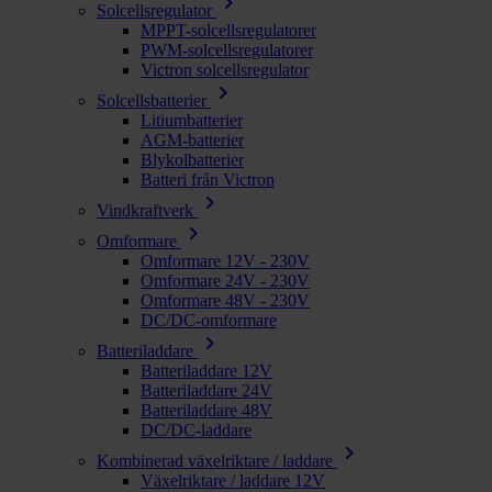
chevron_right
Solcellsregulator
MPPT-solcellsregulatorer
PWM-solcellsregulatorer
Victron solcellsregulator
chevron_right
Solcellsbatterier
Litiumbatterier
AGM-batterier
Blykolbatterier
Batteri från Victron
chevron_right
Vindkraftverk
chevron_right
Omformare
Omformare 12V - 230V
Omformare 24V - 230V
Omformare 48V - 230V
DC/DC-omformare
chevron_right
Batteriladdare
Batteriladdare 12V
Batteriladdare 24V
Batteriladdare 48V
DC/DC-laddare
chevron_right
Kombinerad växelriktare / laddare
Växelriktare / laddare 12V