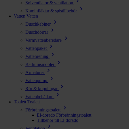
chevron_right
Solventilator & ventilation
chevron_right
Kaminfläktar & spistillbehör
Vatten
Vatten
chevron_right
Duschkabiner
chevron_right
Duschdörrar
chevron_right
Varmvattenberedare
chevron_right
Vattenpaket
chevron_right
Vattenrening
chevron_right
Badrumsmöbler
chevron_right
Armaturer
chevron_right
Vattenpump
chevron_right
Rör & kopplingar
chevron_right
Vattenbehållare
Toalett
Toalett
chevron_right
Förbränningstoalett
El-dorado Förbränningstoalett
Tillbehör till El-dorado
chevron_right
Ventilation