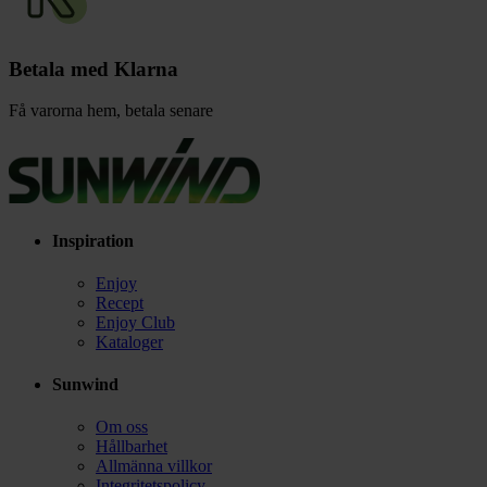
Betala med Klarna
Få varorna hem, betala senare
Inspiration
Enjoy
Recept
Enjoy Club
Kataloger
Sunwind
Om oss
Hållbarhet
Allmänna villkor
Integritetspolicy