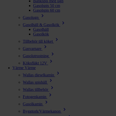
Bänkspis med ugn
Gasolspis 50 cm
Gasolspis 60 cm
chevron_right
Gasolugn
chevron_right
Gasolhäll & Gasolkök
Gasolhäll
Gasolkök
chevron_right
Tillbehör till köket
chevron_right
Gasvarnare
chevron_right
Gasolutrustning
chevron_right
Köksfläkt 12V
Värme
Värme
chevron_right
Wallas dieselkamin
chevron_right
Wallas spishäll
chevron_right
Wallas tillbehör
chevron_right
Fotogenkamin
chevron_right
Gasolkamin
chevron_right
Byggtork/Värmekanon