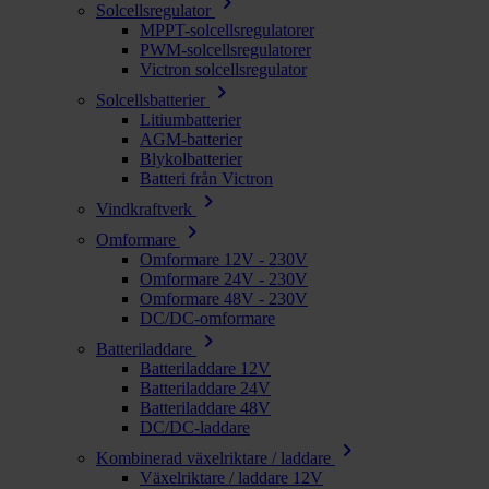
chevron_right
Solcellsregulator
MPPT-solcellsregulatorer
PWM-solcellsregulatorer
Victron solcellsregulator
chevron_right
Solcellsbatterier
Litiumbatterier
AGM-batterier
Blykolbatterier
Batteri från Victron
chevron_right
Vindkraftverk
chevron_right
Omformare
Omformare 12V - 230V
Omformare 24V - 230V
Omformare 48V - 230V
DC/DC-omformare
chevron_right
Batteriladdare
Batteriladdare 12V
Batteriladdare 24V
Batteriladdare 48V
DC/DC-laddare
chevron_right
Kombinerad växelriktare / laddare
Växelriktare / laddare 12V