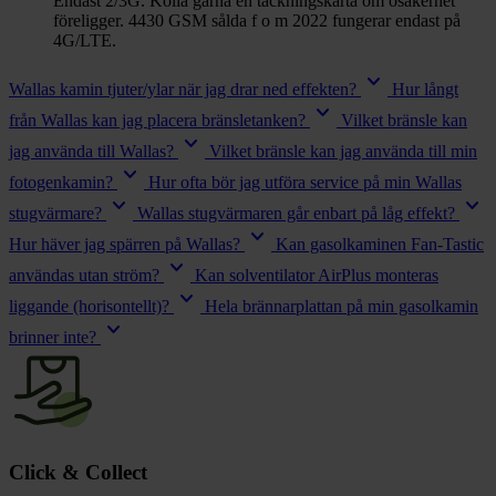
Endast 2/3G. Kolla gärna en täckningskarta om osäkerhet
föreligger. 4430 GSM sålda f o m 2022 fungerar endast på
4G/LTE.
keyboard_arrow_down
Wallas kamin tjuter/ylar när jag drar ned effekten?
Hur långt
keyboard_arrow_down
från Wallas kan jag placera bränsletanken?
Vilket bränsle kan
keyboard_arrow_down
jag använda till Wallas?
Vilket bränsle kan jag använda till min
keyboard_arrow_down
fotogenkamin?
Hur ofta bör jag utföra service på min Wallas
keyboard_arrow_down
keyboard_arrow_down
stugvärmare?
Wallas stugvärmaren går enbart på låg effekt?
keyboard_arrow_down
Hur häver jag spärren på Wallas?
Kan gasolkaminen Fan-Tastic
keyboard_arrow_down
användas utan ström?
Kan solventilator AirPlus monteras
keyboard_arrow_down
liggande (horisontellt)?
Hela brännarplattan på min gasolkamin
keyboard_arrow_down
brinner inte?
Click & Collect