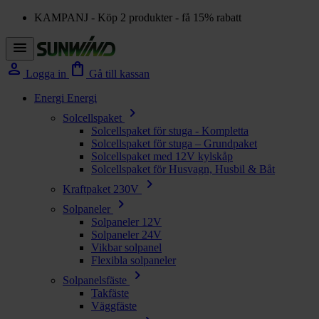
KAMPANJ - Köp 2 produkter - få 15% rabatt
menu
person
shopping_bag
Logga in
Gå till kassan
Energi
Energi
chevron_right
Solcellspaket
Solcellspaket för stuga - Kompletta
Solcellspaket för stuga – Grundpaket
Solcellspaket med 12V kylskåp
Solcellspaket för Husvagn, Husbil & Båt
chevron_right
Kraftpaket 230V
chevron_right
Solpaneler
Solpaneler 12V
Solpaneler 24V
Vikbar solpanel
Flexibla solpaneler
chevron_right
Solpanelsfäste
Takfäste
Väggfäste