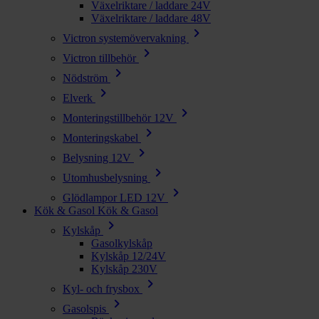
Växelriktare / laddare 24V
Växelriktare / laddare 48V
chevron_right
Victron systemövervakning
chevron_right
Victron tillbehör
chevron_right
Nödström
chevron_right
Elverk
chevron_right
Monteringstillbehör 12V
chevron_right
Monteringskabel
chevron_right
Belysning 12V
chevron_right
Utomhusbelysning
chevron_right
Glödlampor LED 12V
Kök & Gasol
Kök & Gasol
chevron_right
Kylskåp
Gasolkylskåp
Kylskåp 12/24V
Kylskåp 230V
chevron_right
Kyl- och frysbox
chevron_right
Gasolspis