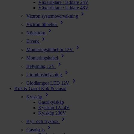
Växelriktare / laddare 24V
Växelriktare / laddare 48V
chevron_right
Victron systemövervakning
chevron_right
Victron tillbehör
chevron_right
Nödström
chevron_right
Elverk
chevron_right
Monteringstillbehör 12V
chevron_right
Monteringskabel
chevron_right
Belysning 12V
chevron_right
Utomhusbelysning
chevron_right
Glödlampor LED 12V
Kök & Gasol
Kök & Gasol
chevron_right
Kylskåp
Gasolkylskåp
Kylskåp 12/24V
Kylskåp 230V
chevron_right
Kyl- och frysbox
chevron_right
Gasolspis