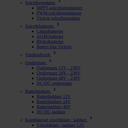
chevron_right
Solcellsregulator
MPPT-solcellsregulatorer
PWM-solcellsregulatorer
Victron solcellsregulator
chevron_right
Solcellsbatterier
Litiumbatterier
AGM-batterier
Blykolbatterier
Batteri från Victron
chevron_right
Vindkraftverk
chevron_right
Omformare
Omformare 12V - 230V
Omformare 24V - 230V
Omformare 48V - 230V
DC/DC-omformare
chevron_right
Batteriladdare
Batteriladdare 12V
Batteriladdare 24V
Batteriladdare 48V
DC/DC-laddare
chevron_right
Kombinerad växelriktare / laddare
Växelriktare / laddare 12V