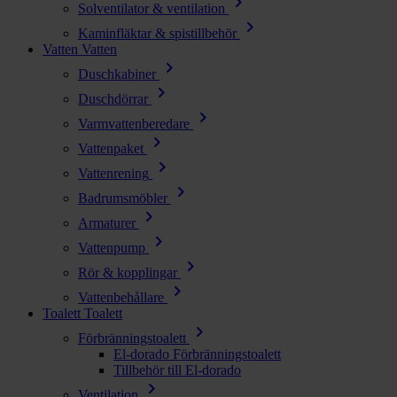
chevron_right
Solventilator & ventilation
chevron_right
Kaminfläktar & spistillbehör
Vatten
Vatten
chevron_right
Duschkabiner
chevron_right
Duschdörrar
chevron_right
Varmvattenberedare
chevron_right
Vattenpaket
chevron_right
Vattenrening
chevron_right
Badrumsmöbler
chevron_right
Armaturer
chevron_right
Vattenpump
chevron_right
Rör & kopplingar
chevron_right
Vattenbehållare
Toalett
Toalett
chevron_right
Förbränningstoalett
El-dorado Förbränningstoalett
Tillbehör till El-dorado
chevron_right
Ventilation