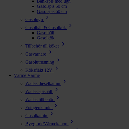
Bänkspis med ugn
Gasolspis 50 cm
Gasolspis 60 cm
chevron_right
Gasolugn
chevron_right
Gasolhäll & Gasolkök
Gasolhäll
Gasolkök
chevron_right
Tillbehör till köket
chevron_right
Gasvarnare
chevron_right
Gasolutrustning
chevron_right
Köksfläkt 12V
Värme
Värme
chevron_right
Wallas dieselkamin
chevron_right
Wallas spishäll
chevron_right
Wallas tillbehör
chevron_right
Fotogenkamin
chevron_right
Gasolkamin
chevron_right
Byggtork/Värmekanon