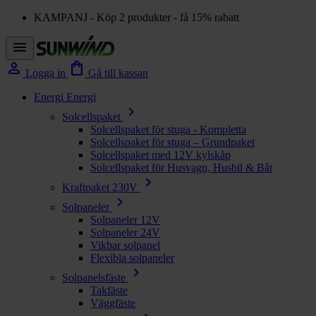
KAMPANJ - Köp 2 produkter - få 15% rabatt
menu
person
shopping_bag
Logga in
Gå till kassan
Energi
Energi
chevron_right
Solcellspaket
Solcellspaket för stuga - Kompletta
Solcellspaket för stuga – Grundpaket
Solcellspaket med 12V kylskåp
Solcellspaket för Husvagn, Husbil & Båt
chevron_right
Kraftpaket 230V
chevron_right
Solpaneler
Solpaneler 12V
Solpaneler 24V
Vikbar solpanel
Flexibla solpaneler
chevron_right
Solpanelsfäste
Takfäste
Väggfäste