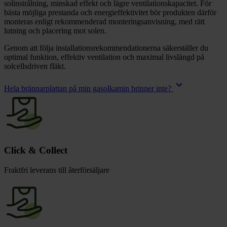
solinstrålning, minskad effekt och lägre ventilationskapacitet. För
bästa möjliga prestanda och energieffektivitet bör produkten därför
monteras enligt rekommenderad monteringsanvisning, med rätt
lutning och placering mot solen.
Genom att följa installationsrekommendationerna säkerställer du
optimal funktion, effektiv ventilation och maximal livslängd på
solcellsdriven fläkt.
keyboard_arrow_down
Hela brännarplattan på min gasolkamin brinner inte?
Click & Collect
Fraktfri leverans till återförsäljare