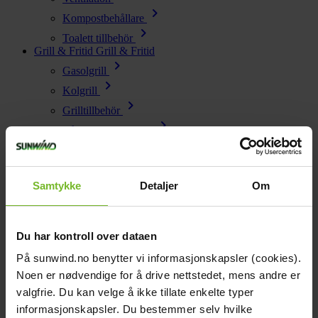
chevron_right
Kompostbehållare
chevron_right
Toalett tillbehör
Grill & Fritid
Grill & Fritid
chevron_right
Gasolgrill
chevron_right
Kolgrill
chevron_right
Grilltillbehör
chevron_right
Bålpanna & Utespis
chevron_right
Tillbehör till bålpanna
chevron_right
Terrassvärmare
chevron_right
Samtykke
Detaljer
Om
Pizzaugn
chevron_right
Krispaket
chevron_right
Friluftsliv
Du har kontroll over dataen
Lacanche
Lacanche
Reservdelar
Reservdelar
På sunwind.no benytter vi informasjonskapsler (cookies).
chevron_right
Noen er nødvendige for å drive nettstedet, mens andre er
Reservdelar - Värme
chevron_right
valgfrie. Du kan velge å ikke tillate enkelte typer
Reservdelar - Kök & Gasol
chevron_right
informasjonskapsler. Du bestemmer selv hvilke
Reservdelar - Toalett