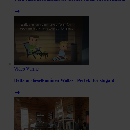
arrow_right_alt
Video
Värme
Detta är dieselkaminen Wallas - Perfekt för stugan!
arrow_right_alt