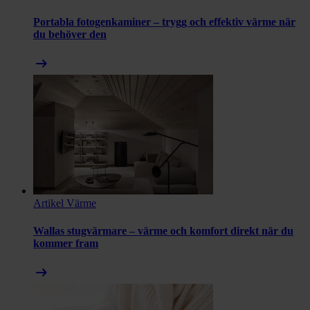
Portabla fotogenkaminer – trygg och effektiv värme när
du behöver den
arrow_right_alt
Artikel
Värme
Wallas stugvärmare – värme och komfort direkt när du
kommer fram
arrow_right_alt