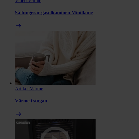
Video
Värme
Så fungerar gasolkaminen Miniflame
arrow_right_alt
Artikel
Värme
Värme i stugan
arrow_right_alt