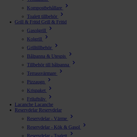
chevron_right
Kompostbehållare
chevron_right
Toalett tillbehör
Grill & Fritid
Grill & Fritid
chevron_right
Gasolgrill
chevron_right
Kolgrill
chevron_right
Grilltillbehör
chevron_right
Bålpanna & Utespis
chevron_right
Tillbehör till bålpanna
chevron_right
Terrassvärmare
chevron_right
Pizzaugn
chevron_right
Krispaket
chevron_right
Friluftsliv
Lacanche
Lacanche
Reservdelar
Reservdelar
chevron_right
Reservdelar - Värme
chevron_right
Reservdelar - Kök & Gasol
chevron_right
Reservdelar - Toalett