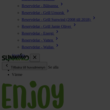
chevron_right
Reservdelar - Bålpanna
chevron_right
Reservdelar - Grill Urnorsk
chevron_right
Reservdelar - Grill Sunwind (2008 till 2018)
chevron_right
Reservdelar - Grill Jamie Oliver
chevron_right
Reservdelar - Energi
chevron_right
Reservdelar - Vatten
chevron_right
Reservdelar - Wallas
Startsida
close
chevron_left
Enjoy
Se alla
Tillbaka till huvudmenyn
Värme
chevron_right
Energi
chevron_right
Kök & Gasol
chevron_right
Värme
chevron_right
Vatten