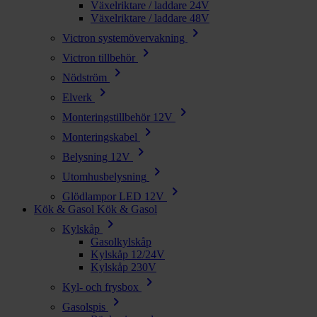
Växelriktare / laddare 24V
Växelriktare / laddare 48V
chevron_right
Victron systemövervakning
chevron_right
Victron tillbehör
chevron_right
Nödström
chevron_right
Elverk
chevron_right
Monteringstillbehör 12V
chevron_right
Monteringskabel
chevron_right
Belysning 12V
chevron_right
Utomhusbelysning
chevron_right
Glödlampor LED 12V
Kök & Gasol
Kök & Gasol
chevron_right
Kylskåp
Gasolkylskåp
Kylskåp 12/24V
Kylskåp 230V
chevron_right
Kyl- och frysbox
chevron_right
Gasolspis