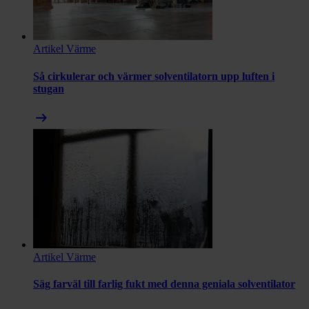
Artikel
Värme
Så cirkulerar och värmer solventilatorn upp luften i
stugan
arrow_right_alt
Artikel
Värme
Säg farväl till farlig fukt med denna geniala solventilator