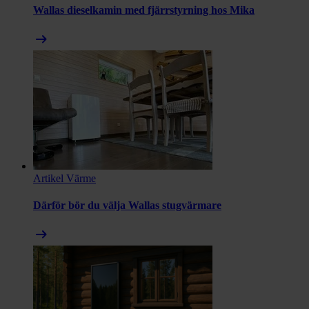
Wallas dieselkamin med fjärrstyrning hos Mika
arrow_right_alt
Artikel
Värme
Därför bör du välja Wallas stugvärmare
arrow_right_alt