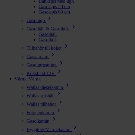
Bänkspis med ugn
Gasolspis 50 cm
Gasolspis 60 cm
chevron_right
Gasolugn
chevron_right
Gasolhäll & Gasolkök
Gasolhäll
Gasolkök
chevron_right
Tillbehör till köket
chevron_right
Gasvarnare
chevron_right
Gasolutrustning
chevron_right
Köksfläkt 12V
Värme
Värme
chevron_right
Wallas dieselkamin
chevron_right
Wallas spishäll
chevron_right
Wallas tillbehör
chevron_right
Fotogenkamin
chevron_right
Gasolkamin
chevron_right
Byggtork/Värmekanon