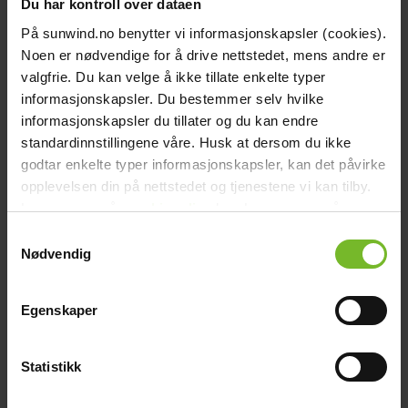
Du har kontroll over dataen
På sunwind.no benytter vi informasjonskapsler (cookies).
Noen er nødvendige for å drive nettstedet, mens andre er
valgfrie. Du kan velge å ikke tillate enkelte typer
informasjonskapsler. Du bestemmer selv hvilke
informasjonskapsler du tillater og du kan endre
standardinnstillingene våre. Husk at dersom du ikke
godtar enkelte typer informasjonskapsler, kan det påvirke
Artikel
Värme
opplevelsen din på nettstedet og tjenestene vi kan tilby.
Så slipper du fukt i din stuga
Les mer om vår
cookiepolicy
her. Les mer om våre
rutiner for
personvern
her.
Samtykkevalg
arrow_right_alt
Nødvendig
Egenskaper
Statistikk