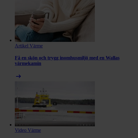
Artikel
Värme
Få en skön och trygg inomhusmiljö med en Wallas
värmekamin
arrow_right_alt
Video
Värme