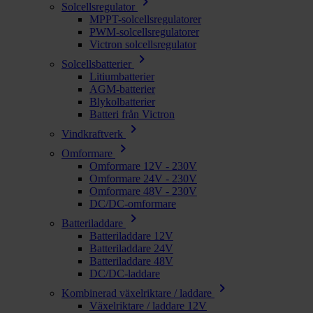
chevron_right
Solcellsregulator
MPPT-solcellsregulatorer
PWM-solcellsregulatorer
Victron solcellsregulator
chevron_right
Solcellsbatterier
Litiumbatterier
AGM-batterier
Blykolbatterier
Batteri från Victron
chevron_right
Vindkraftverk
chevron_right
Omformare
Omformare 12V - 230V
Omformare 24V - 230V
Omformare 48V - 230V
DC/DC-omformare
chevron_right
Batteriladdare
Batteriladdare 12V
Batteriladdare 24V
Batteriladdare 48V
DC/DC-laddare
chevron_right
Kombinerad växelriktare / laddare
Växelriktare / laddare 12V