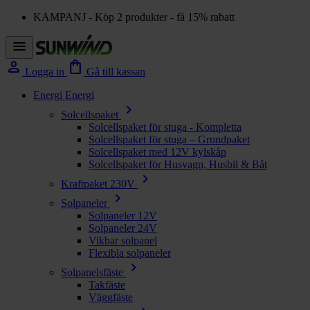
KAMPANJ - Köp 2 produkter - få 15% rabatt
menu
person
shopping_bag
Logga in
Gå till kassan
Energi
Energi
chevron_right
Solcellspaket
Solcellspaket för stuga - Kompletta
Solcellspaket för stuga – Grundpaket
Solcellspaket med 12V kylskåp
Solcellspaket för Husvagn, Husbil & Båt
chevron_right
Kraftpaket 230V
chevron_right
Solpaneler
Solpaneler 12V
Solpaneler 24V
Vikbar solpanel
Flexibla solpaneler
chevron_right
Solpanelsfäste
Takfäste
Väggfäste