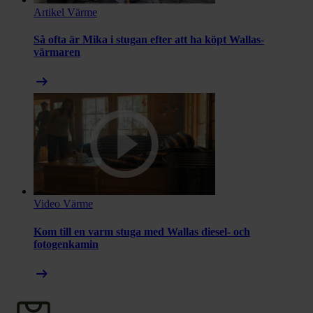
Artikel
Värme
Så ofta är Mika i stugan efter att ha köpt Wallas-
värmaren
arrow_right_alt
Video
Värme
Kom till en varm stuga med Wallas diesel- och
fotogenkamin
arrow_right_alt