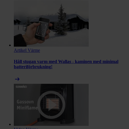
Artikel
Värme
Håll stugan varm med Wallas - kaminen med minimal
batteriförbrukning!
arrow_right_alt