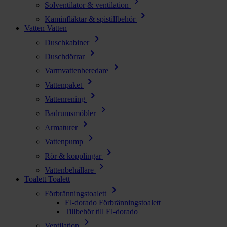
chevron_right
Solventilator & ventilation
chevron_right
Kaminfläktar & spistillbehör
Vatten
Vatten
chevron_right
Duschkabiner
chevron_right
Duschdörrar
chevron_right
Varmvattenberedare
chevron_right
Vattenpaket
chevron_right
Vattenrening
chevron_right
Badrumsmöbler
chevron_right
Armaturer
chevron_right
Vattenpump
chevron_right
Rör & kopplingar
chevron_right
Vattenbehållare
Toalett
Toalett
chevron_right
Förbränningstoalett
El-dorado Förbränningstoalett
Tillbehör till El-dorado
chevron_right
Ventilation