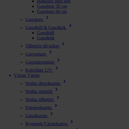
Bänkspis med ugn
Gasolspis 50 cm
Gasolspis 60 cm
chevron_right
Gasolugn
chevron_right
Gasolhäll & Gasolkök
Gasolhäll
Gasolkök
chevron_right
Tillbehör till köket
chevron_right
Gasvarnare
chevron_right
Gasolutrustning
chevron_right
Köksfläkt 12V
Värme
Värme
chevron_right
Wallas dieselkamin
chevron_right
Wallas spishäll
chevron_right
Wallas tillbehör
chevron_right
Fotogenkamin
chevron_right
Gasolkamin
chevron_right
Byggtork/Värmekanon