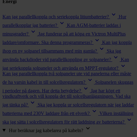
chevron_right
Energi
Toalett
chevron_right
Grill & Fritid
keyboard_arrow_down
Kan jag parallellkoppla och seriekoppla litiumbatterier?
Hur
Lacanche
keyboard_arrow_down
chevron_right
parallelkopplar jag batterier?
Kan AGM-batterier laddas i
Reservdelar
keyboard_arrow_down
minusgrader?
Jag funderar på att köpa en Victron MultiPlus
keyboard_arrow_down
laddare/omformare. Ska denna programmeras?
Kan jag koppla
keyboard_arrow_down
ihop en ny solpanel tillsammans med min gamla?
Ska jag
keyboard_arrow_down
använda backdioder vid parallellkoppling av solpaneler?
Kan
keyboard_arrow_down
jag seriekoppla solpaneler och använda en MPPT-regulator?
Kan jag parallellkoppla två solpaneler ute vid panelerna eller måste
keyboard_arrow_down
de ha varsin kabel in till solcellsregulatorn?
Solpanelen skuggas
keyboard_arrow_down
i perioder på dagen. Har detta betydelse?
Jag har köpt ett
vindkraftverk och vill koppla det till solcellsanläggningen. Vad ska
keyboard_arrow_down
jag tänka på?
Ska jag koppla ur solcellsregulatorn när jag laddar
keyboard_arrow_down
batterierna med 230V laddare från ett elverk?
Vilken inställning
keyboard_arrow_down
ska jag sätta i solcellsregulatorn för rätt laddning av batterierna?
keyboard_arrow_down
Hur beräknar jag kabelarea på kabeln?