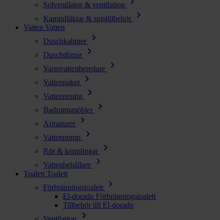
chevron_right
Solventilator & ventilation
chevron_right
Kaminfläktar & spistillbehör
Vatten
Vatten
chevron_right
Duschkabiner
chevron_right
Duschdörrar
chevron_right
Varmvattenberedare
chevron_right
Vattenpaket
chevron_right
Vattenrening
chevron_right
Badrumsmöbler
chevron_right
Armaturer
chevron_right
Vattenpump
chevron_right
Rör & kopplingar
chevron_right
Vattenbehållare
Toalett
Toalett
chevron_right
Förbränningstoalett
El-dorado Förbränningstoalett
Tillbehör till El-dorado
chevron_right
Ventilation