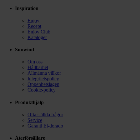
Inspiration
Enjoy
Recept
Enjoy Club
Kataloger
Sunwind
Om oss
Hållbarhet
Allmänna villkor
Integritetspolicy
Öppenhetslagen
Cookie-policy
Produkthjälp
Ofta ställda frågor
Service
Garanti El-dorado
Återförsäljare