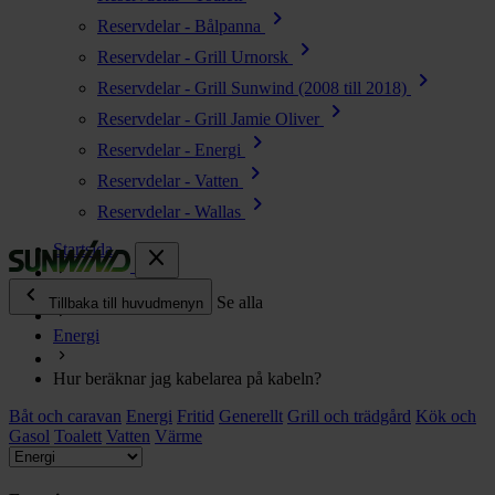
chevron_right
Reservdelar - Bålpanna
chevron_right
Reservdelar - Grill Urnorsk
chevron_right
Reservdelar - Grill Sunwind (2008 till 2018)
chevron_right
Reservdelar - Grill Jamie Oliver
chevron_right
Reservdelar - Energi
chevron_right
Reservdelar - Vatten
chevron_right
Reservdelar - Wallas
Startsida
close
chevron_left
Ofta ställda frågor
Se alla
Tillbaka till huvudmenyn
Energi
chevron_right
Energi
Hur beräknar jag kabelarea på kabeln?
chevron_right
Kök & Gasol
Båt och caravan
chevron_right
Energi
Fritid
Generellt
Grill och trädgård
Kök och
Värme
Gasol
Toalett
Vatten
Värme
chevron_right
Vatten