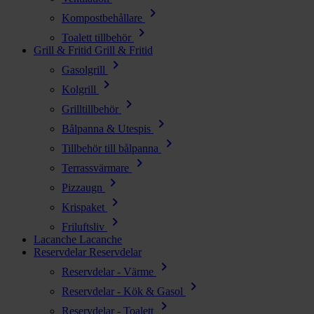
chevron_right
Kompostbehållare
chevron_right
Toalett tillbehör
Grill & Fritid
Grill & Fritid
chevron_right
Gasolgrill
chevron_right
Kolgrill
chevron_right
Grilltillbehör
chevron_right
Bålpanna & Utespis
chevron_right
Tillbehör till bålpanna
chevron_right
Terrassvärmare
chevron_right
Pizzaugn
chevron_right
Krispaket
chevron_right
Friluftsliv
Lacanche
Lacanche
Reservdelar
Reservdelar
chevron_right
Reservdelar - Värme
chevron_right
Reservdelar - Kök & Gasol
chevron_right
Reservdelar - Toalett