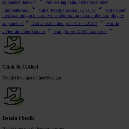
keyboard_arrow_down
solpanelen laddar?
Vad ska jag välja, blybatterier eller
keyboard_arrow_down
keyboard_arrow_down
litiumbatterier?
Vilket Kraftpaket ska jag välja?
Vad händer
med spänning och ström vid seriekoppling och parallellkoppling av
keyboard_arrow_down
keyboard_arrow_down
solpaneler?
Vad är skillnaden på 12V och 24V?
Hur du
keyboard_arrow_down
keyboard_arrow_down
väljer rätt batteriladdare
Vad gör en DC/DC-laddare?
Click & Collect
Fraktfri leverans till återförsäljare
Betala i butik
Betala först när du hämtar varorna