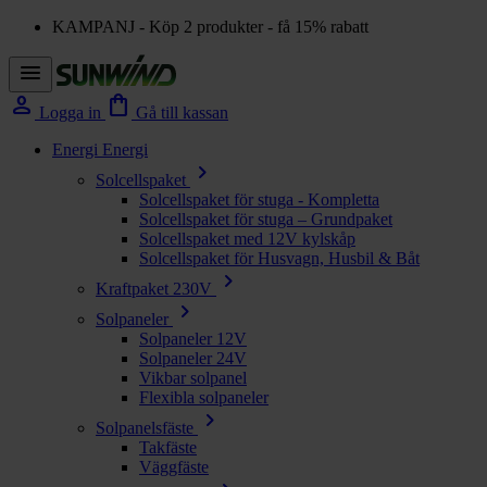
KAMPANJ - Köp 2 produkter - få 15% rabatt
menu
person
shopping_bag
Logga in
Gå till kassan
Energi
Energi
chevron_right
Solcellspaket
Solcellspaket för stuga - Kompletta
Solcellspaket för stuga – Grundpaket
Solcellspaket med 12V kylskåp
Solcellspaket för Husvagn, Husbil & Båt
chevron_right
Kraftpaket 230V
chevron_right
Solpaneler
Solpaneler 12V
Solpaneler 24V
Vikbar solpanel
Flexibla solpaneler
chevron_right
Solpanelsfäste
Takfäste
Väggfäste