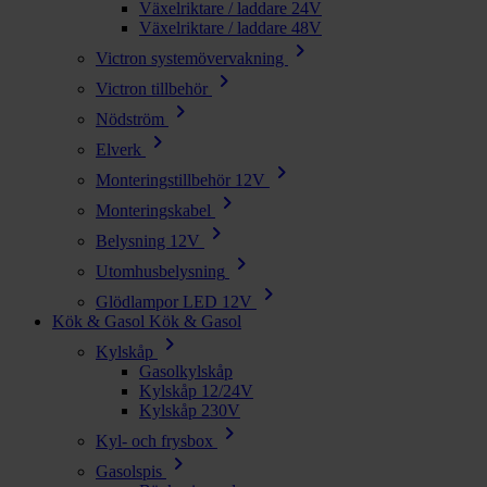
Växelriktare / laddare 24V
Växelriktare / laddare 48V
chevron_right
Victron systemövervakning
chevron_right
Victron tillbehör
chevron_right
Nödström
chevron_right
Elverk
chevron_right
Monteringstillbehör 12V
chevron_right
Monteringskabel
chevron_right
Belysning 12V
chevron_right
Utomhusbelysning
chevron_right
Glödlampor LED 12V
Kök & Gasol
Kök & Gasol
chevron_right
Kylskåp
Gasolkylskåp
Kylskåp 12/24V
Kylskåp 230V
chevron_right
Kyl- och frysbox
chevron_right
Gasolspis