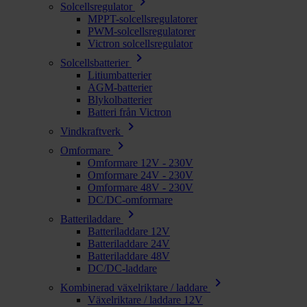
chevron_right
Solcellsregulator
MPPT-solcellsregulatorer
PWM-solcellsregulatorer
Victron solcellsregulator
chevron_right
Solcellsbatterier
Litiumbatterier
AGM-batterier
Blykolbatterier
Batteri från Victron
chevron_right
Vindkraftverk
chevron_right
Omformare
Omformare 12V - 230V
Omformare 24V - 230V
Omformare 48V - 230V
DC/DC-omformare
chevron_right
Batteriladdare
Batteriladdare 12V
Batteriladdare 24V
Batteriladdare 48V
DC/DC-laddare
chevron_right
Kombinerad växelriktare / laddare
Växelriktare / laddare 12V