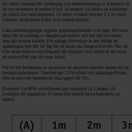
En enkel tumregel för beräkning och dimensionering av kabelarea är
att om strömmen är mellan 8 och 10 ampere (A) krävs en kabelarea
på 1mm2 för varje löpmeter. 10 meter avstånd betyder 2 x 10 mm2
tvärsnitt. (Kabelarea kallas även kabeltvärsnitt.)
I alla kabeldragningar uppstår spänningsförluster och tapp. Hur stort
detta blir är avhängt av längden på kabeln och hur mycket ström
som går genom kabeln. För många förbrukare är det viktigt att
spänningen inte blir för låg för att dessa ska fungera korrekt. Ska du
leda ström från en solcellspanel till regulator och batteri är det synd
att mista effekt pga för tunn kabel.
För en bra beräkning av arean kan du använda tabellen nedan för att
beräkna kabelarean. Tabellen ger 2,5% effekt och spänningsförlust.
Om du halverar kabelarean ökar tappet till 5%.
Exempel: En 80W solcellspanel ger maximalt ca 5 amper. Är
avståndet till regulatorn 10 meter bör kabeln ha en kabelarea på
6mm2.