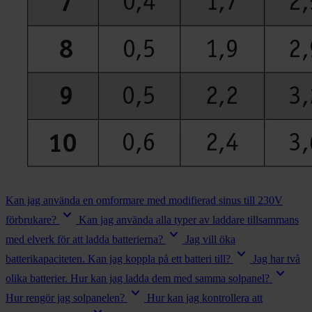
Kan jag använda en omformare med modifierad sinus till 230V
keyboard_arrow_down
förbrukare?
Kan jag använda alla typer av laddare tillsammans
keyboard_arrow_down
med elverk för att ladda batterierna?
Jag vill öka
keyboard_arrow_down
batterikapaciteten. Kan jag koppla på ett batteri till?
Jag har två
keyboard_arrow_down
olika batterier. Hur kan jag ladda dem med samma solpanel?
keyboard_arrow_down
Hur rengör jag solpanelen?
Hur kan jag kontrollera att