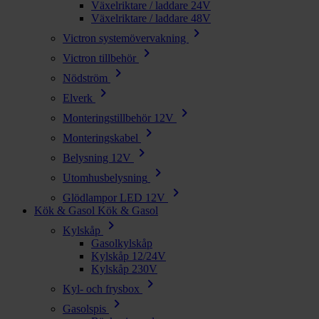
Växelriktare / laddare 24V
Växelriktare / laddare 48V
chevron_right
Victron systemövervakning
chevron_right
Victron tillbehör
chevron_right
Nödström
chevron_right
Elverk
chevron_right
Monteringstillbehör 12V
chevron_right
Monteringskabel
chevron_right
Belysning 12V
chevron_right
Utomhusbelysning
chevron_right
Glödlampor LED 12V
Kök & Gasol
Kök & Gasol
chevron_right
Kylskåp
Gasolkylskåp
Kylskåp 12/24V
Kylskåp 230V
chevron_right
Kyl- och frysbox
chevron_right
Gasolspis