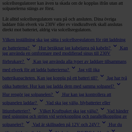
solcellsregulatorer kan även ta skada om de kopplas ifrån utan att
solpanelerna stängs av först.
Låt alltid solcellsregulatorn vara på och ansluten. Dina övriga
laddare från elverk via 230V eller ev vindkraftverk skall anslutas
direkt mot batteriet, aldrig via solcellsregulatorn.
Vilken inställning ska jag sätta i solcellsregulatorn för rätt laddning
keyboard_arrow_down
keyboard_arrow_down
av batterierna?
Hur beräknar jag kabelarea på kabeln?
Kan
jag använda en omformare med modifierad sinus till 230V
keyboard_arrow_down
förbrukare?
Kan jag använda alla typer av laddare tillsammans
keyboard_arrow_down
med elverk för att ladda batterierna?
Jag vill öka
keyboard_arrow_down
batterikapaciteten. Kan jag koppla på ett batteri till?
Jag har två
keyboard_arrow_down
olika batterier. Hur kan jag ladda dem med samma solpanel?
keyboard_arrow_down
Hur rengör jag solpanelen?
Hur kan jag kontrollera att
keyboard_arrow_down
solpanelen laddar?
Vad ska jag välja, blybatterier eller
keyboard_arrow_down
keyboard_arrow_down
litiumbatterier?
Vilket Kraftpaket ska jag välja?
Vad händer
med spänning och ström vid seriekoppling och parallellkoppling av
keyboard_arrow_down
keyboard_arrow_down
solpaneler?
Vad är skillnaden på 12V och 24V?
Hur du
keyboard_arrow_down
keyboard_arrow_down