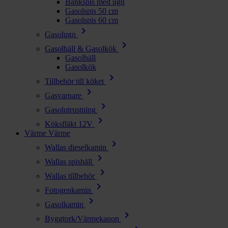
Bänkspis med ugn
Gasolspis 50 cm
Gasolspis 60 cm
chevron_right
Gasolugn
chevron_right
Gasolhäll & Gasolkök
Gasolhäll
Gasolkök
chevron_right
Tillbehör till köket
chevron_right
Gasvarnare
chevron_right
Gasolutrustning
chevron_right
Köksfläkt 12V
Värme
Värme
chevron_right
Wallas dieselkamin
chevron_right
Wallas spishäll
chevron_right
Wallas tillbehör
chevron_right
Fotogenkamin
chevron_right
Gasolkamin
chevron_right
Byggtork/Värmekanon