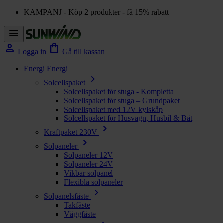
KAMPANJ - Köp 2 produkter - få 15% rabatt
menu
person
shopping_bag
Logga in
Gå till kassan
Energi
Energi
chevron_right
Solcellspaket
Solcellspaket för stuga - Kompletta
Solcellspaket för stuga – Grundpaket
Solcellspaket med 12V kylskåp
Solcellspaket för Husvagn, Husbil & Båt
chevron_right
Kraftpaket 230V
chevron_right
Solpaneler
Solpaneler 12V
Solpaneler 24V
Vikbar solpanel
Flexibla solpaneler
chevron_right
Solpanelsfäste
Takfäste
Väggfäste