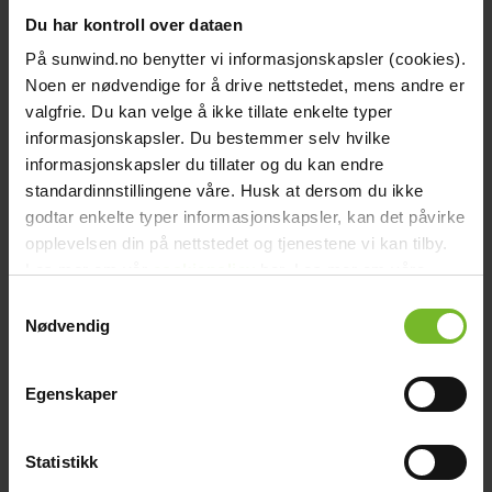
chevron_right
Du har kontroll over dataen
Reservdelar - Bålpanna
chevron_right
Reservdelar - Grill Urnorsk
På sunwind.no benytter vi informasjonskapsler (cookies).
chevron_right
Noen er nødvendige for å drive nettstedet, mens andre er
Reservdelar - Grill Sunwind (2008 till 2018)
chevron_right
valgfrie. Du kan velge å ikke tillate enkelte typer
Reservdelar - Grill Jamie Oliver
chevron_right
informasjonskapsler. Du bestemmer selv hvilke
Reservdelar - Energi
informasjonskapsler du tillater og du kan endre
chevron_right
Reservdelar - Vatten
standardinnstillingene våre. Husk at dersom du ikke
chevron_right
Reservdelar - Wallas
godtar enkelte typer informasjonskapsler, kan det påvirke
opplevelsen din på nettstedet og tjenestene vi kan tilby.
Startsida
close
Les mer om vår
cookiepolicy
her. Les mer om våre
chevron_left
Ofta ställda frågor
rutiner for
personvern
her.
Se alla
Tillbaka till huvudmenyn
Samtykkevalg
Nødvendig
Energi
chevron_right
Energi
Ska jag koppla ur solcellsregulatorn när jag laddar batterierna
chevron_right
Kök & Gasol
Egenskaper
med 230V laddare från ett elverk?
chevron_right
Värme
Båt och caravan
Energi
Fritid
Generellt
Grill och trädgård
Kök och
chevron_right
Gasol
Toalett
Vatten
Värme
Statistikk
Vatten