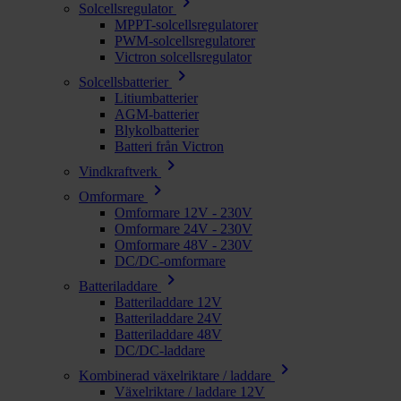
chevron_right
Solcellsregulator
MPPT-solcellsregulatorer
PWM-solcellsregulatorer
Victron solcellsregulator
chevron_right
Solcellsbatterier
Litiumbatterier
AGM-batterier
Blykolbatterier
Batteri från Victron
chevron_right
Vindkraftverk
chevron_right
Omformare
Omformare 12V - 230V
Omformare 24V - 230V
Omformare 48V - 230V
DC/DC-omformare
chevron_right
Batteriladdare
Batteriladdare 12V
Batteriladdare 24V
Batteriladdare 48V
DC/DC-laddare
chevron_right
Kombinerad växelriktare / laddare
Växelriktare / laddare 12V