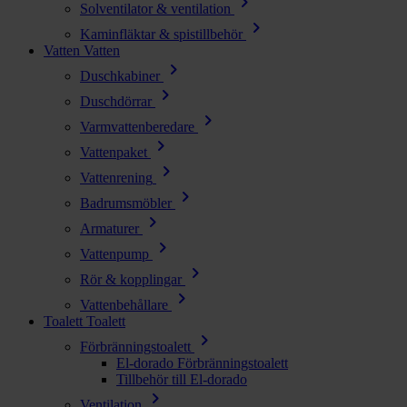
chevron_right
Solventilator & ventilation
chevron_right
Kaminfläktar & spistillbehör
Vatten
Vatten
chevron_right
Duschkabiner
chevron_right
Duschdörrar
chevron_right
Varmvattenberedare
chevron_right
Vattenpaket
chevron_right
Vattenrening
chevron_right
Badrumsmöbler
chevron_right
Armaturer
chevron_right
Vattenpump
chevron_right
Rör & kopplingar
chevron_right
Vattenbehållare
Toalett
Toalett
chevron_right
Förbränningstoalett
El-dorado Förbränningstoalett
Tillbehör till El-dorado
chevron_right
Ventilation