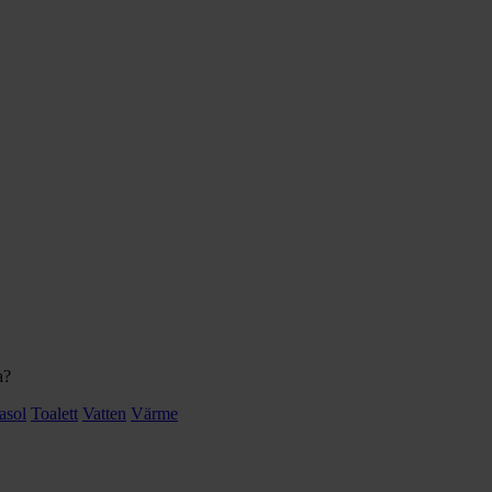
a?
asol
Toalett
Vatten
Värme