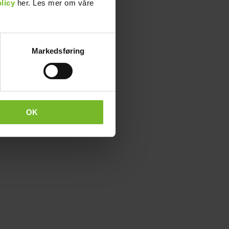
licy
her. Les mer om våre
Markedsføring
OK