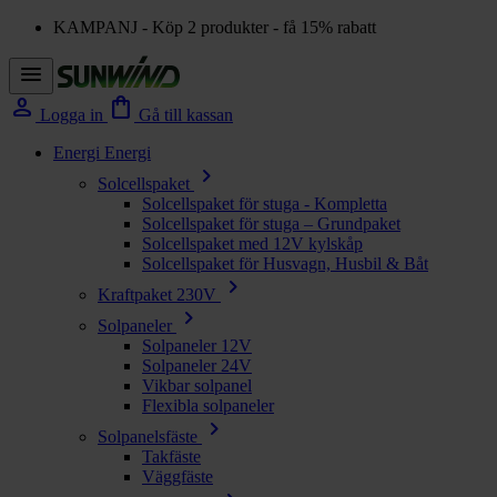
KAMPANJ - Köp 2 produkter - få 15% rabatt
menu
person
shopping_bag
Logga in
Gå till kassan
Energi
Energi
chevron_right
Solcellspaket
Solcellspaket för stuga - Kompletta
Solcellspaket för stuga – Grundpaket
Solcellspaket med 12V kylskåp
Solcellspaket för Husvagn, Husbil & Båt
chevron_right
Kraftpaket 230V
chevron_right
Solpaneler
Solpaneler 12V
Solpaneler 24V
Vikbar solpanel
Flexibla solpaneler
chevron_right
Solpanelsfäste
Takfäste
Väggfäste