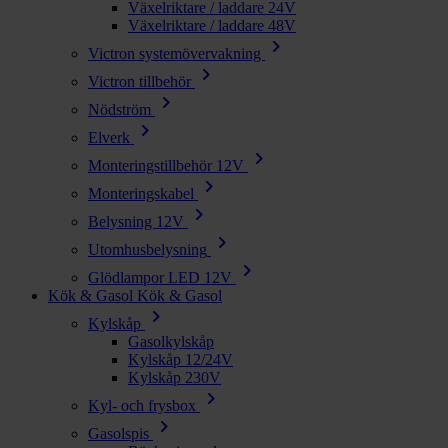
Växelriktare / laddare 24V
Växelriktare / laddare 48V
chevron_right
Victron systemövervakning
chevron_right
Victron tillbehör
chevron_right
Nödström
chevron_right
Elverk
chevron_right
Monteringstillbehör 12V
chevron_right
Monteringskabel
chevron_right
Belysning 12V
chevron_right
Utomhusbelysning
chevron_right
Glödlampor LED 12V
Kök & Gasol
Kök & Gasol
chevron_right
Kylskåp
Gasolkylskåp
Kylskåp 12/24V
Kylskåp 230V
chevron_right
Kyl- och frysbox
chevron_right
Gasolspis