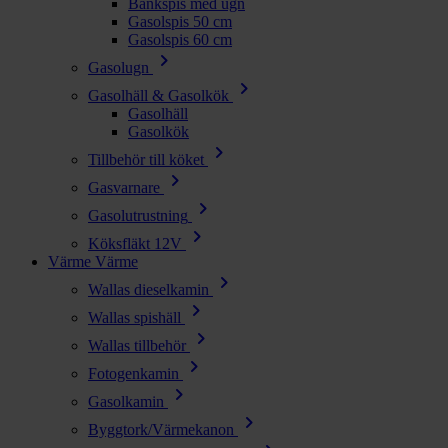
Bänkspis med ugn
Gasolspis 50 cm
Gasolspis 60 cm
chevron_right
Gasolugn
chevron_right
Gasolhäll & Gasolkök
Gasolhäll
Gasolkök
chevron_right
Tillbehör till köket
chevron_right
Gasvarnare
chevron_right
Gasolutrustning
chevron_right
Köksfläkt 12V
Värme
Värme
chevron_right
Wallas dieselkamin
chevron_right
Wallas spishäll
chevron_right
Wallas tillbehör
chevron_right
Fotogenkamin
chevron_right
Gasolkamin
chevron_right
Byggtork/Värmekanon