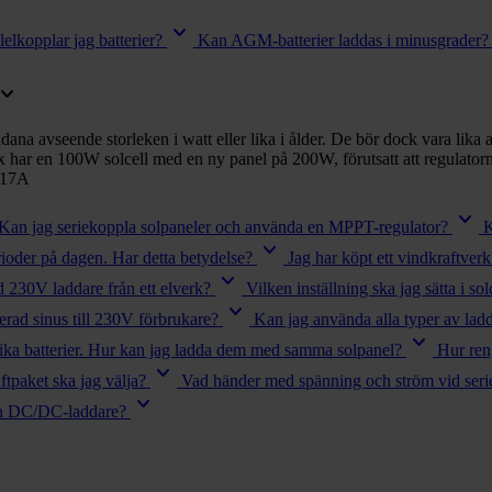
keyboard_arrow_down
lelkopplar jag batterier?
Kan AGM-batterier laddas i minusgrader?
oard_arrow_down
dana avseende storleken i watt eller lika i ålder. De bör dock vara lika
x har en 100W solcell med en ny panel på 200W, förutsatt att regulatorn
 17A
keyboard_arrow_down
Kan jag seriekoppla solpaneler och använda en MPPT-regulator?
K
keyboard_arrow_down
ioder på dagen. Har detta betydelse?
Jag har köpt ett vindkraftverk
keyboard_arrow_down
d 230V laddare från ett elverk?
Vilken inställning ska jag sätta i so
keyboard_arrow_down
ad sinus till 230V förbrukare?
Kan jag använda alla typer av ladd
keyboard_arrow_down
lika batterier. Hur kan jag ladda dem med samma solpanel?
Hur ren
keyboard_arrow_down
ftpaket ska jag välja?
Vad händer med spänning och ström vid serie
keyboard_arrow_down
n DC/DC-laddare?