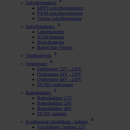
chevron_right
Solcellsregulator
MPPT-solcellsregulatorer
PWM-solcellsregulatorer
Victron solcellsregulator
chevron_right
Solcellsbatterier
Litiumbatterier
AGM-batterier
Blykolbatterier
Batteri från Victron
chevron_right
Vindkraftverk
chevron_right
Omformare
Omformare 12V - 230V
Omformare 24V - 230V
Omformare 48V - 230V
DC/DC-omformare
chevron_right
Batteriladdare
Batteriladdare 12V
Batteriladdare 24V
Batteriladdare 48V
DC/DC-laddare
chevron_right
Kombinerad växelriktare / laddare
Växelriktare / laddare 12V