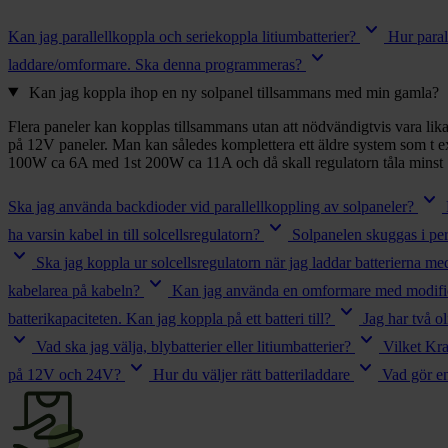
chevron_right
Toalett
keyboard_arrow_down
chevron_right
Kan jag parallellkoppla och seriekoppla litiumbatterier?
Hur paral
Grill & Fritid
keyboard_arrow_down
Lacanche
laddare/omformare. Ska denna programmeras?
chevron_right
keyb
Kan jag koppla ihop en ny solpanel tillsammans med min gamla?
Reservdelar
Flera paneler kan kopplas tillsammans utan att nödvändigtvis vara lika
på 12V paneler. Man kan således komplettera ett äldre system som t e
100W ca 6A med 1st 200W ca 11A och då skall regulatorn tåla minst
keyboard_arrow_down
Ska jag använda backdioder vid parallellkoppling av solpaneler?
keyboard_arrow_down
ha varsin kabel in till solcellsregulatorn?
Solpanelen skuggas i per
keyboard_arrow_down
Ska jag koppla ur solcellsregulatorn när jag laddar batterierna me
keyboard_arrow_down
kabelarea på kabeln?
Kan jag använda en omformare med modifier
keyboard_arrow_down
batterikapaciteten. Kan jag koppla på ett batteri till?
Jag har två o
keyboard_arrow_down
keyboard_arrow_down
Vad ska jag välja, blybatterier eller litiumbatterier?
Vilket Kra
keyboard_arrow_down
keyboard_arrow_down
på 12V och 24V?
Hur du väljer rätt batteriladdare
Vad gör e