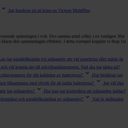
keyboard_arrow_down
Jag funderar på att köpa en Victron MultiPlus
 avseende spänningen i volt. Dvs samma antal celler, t ex vanligen 36st
 klarar den sammanlagda effekten. I detta exempel kopplar vi ihop 1st
an jag parallellkoppla två solpaneler ute vid panelerna eller måste de
 och vill koppla det till solcellsanläggningen. Vad ska jag tänka på?
keyboard_arrow_down
lcellsregulatorn för rätt laddning av batterierna?
Hur beräknar jag
keyboard_arrow_down
are tillsammans med elverk för att ladda batterierna?
Jag vill öka
keyboard_arrow_down
gör jag solpanelen?
Hur kan jag kontrollera att solpanelen laddar?
keyboard_arrow_down
koppling och parallellkoppling av solpaneler?
Vad är skillnaden