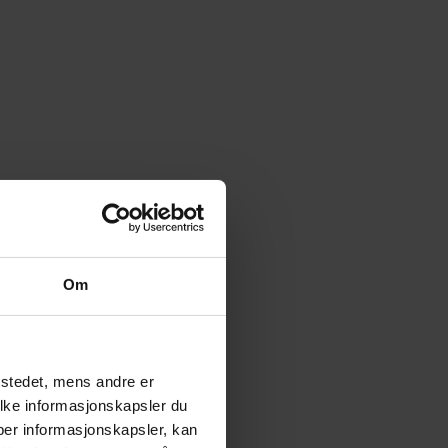
Om
tstedet, mens andre er
ilke informasjonskapsler du
yper informasjonskapsler, kan