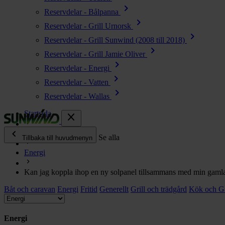
chevron_right
Reservdelar - Bålpanna
chevron_right
Reservdelar - Grill Urnorsk
chevron_right
Reservdelar - Grill Sunwind (2008 till 2018)
chevron_right
Reservdelar - Grill Jamie Oliver
chevron_right
Reservdelar - Energi
chevron_right
Reservdelar - Vatten
chevron_right
Reservdelar - Wallas
Startsida
close
chevron_left
Ofta ställda frågor
Se alla
Tillbaka till huvudmenyn
Energi
chevron_right
Energi
Kan jag koppla ihop en ny solpanel tillsammans med min gaml
chevron_right
Kök & Gasol
Båt och caravan
chevron_right
Energi
Fritid
Generellt
Grill och trädgård
Kök och G
Värme
chevron_right
Vatten
Energi