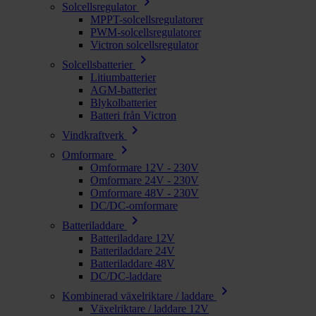
chevron_right
Solcellsregulator
MPPT-solcellsregulatorer
PWM-solcellsregulatorer
Victron solcellsregulator
chevron_right
Solcellsbatterier
Litiumbatterier
AGM-batterier
Blykolbatterier
Batteri från Victron
chevron_right
Vindkraftverk
chevron_right
Omformare
Omformare 12V - 230V
Omformare 24V - 230V
Omformare 48V - 230V
DC/DC-omformare
chevron_right
Batteriladdare
Batteriladdare 12V
Batteriladdare 24V
Batteriladdare 48V
DC/DC-laddare
chevron_right
Kombinerad växelriktare / laddare
Växelriktare / laddare 12V