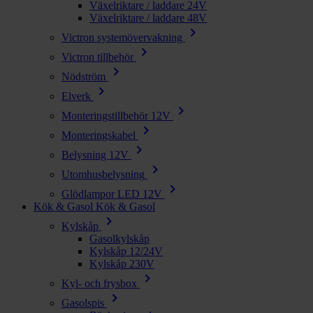
Växelriktare / laddare 24V
Växelriktare / laddare 48V
chevron_right
Victron systemövervakning
chevron_right
Victron tillbehör
chevron_right
Nödström
chevron_right
Elverk
chevron_right
Monteringstillbehör 12V
chevron_right
Monteringskabel
chevron_right
Belysning 12V
chevron_right
Utomhusbelysning
chevron_right
Glödlampor LED 12V
Kök & Gasol
Kök & Gasol
chevron_right
Kylskåp
Gasolkylskåp
Kylskåp 12/24V
Kylskåp 230V
chevron_right
Kyl- och frysbox
chevron_right
Gasolspis