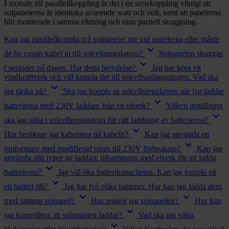
I motsats till parallellkoppling är det i en seriekoppling viktigt att
solpanelerna är identiska avseende watt och volt, samt att panelerna
blir monterade i samma riktning och utan partiell skuggning.
Kan jag parallellkoppla två solpaneler ute vid panelerna eller måste
keyboard_arrow_down
de ha varsin kabel in till solcellsregulatorn?
Solpanelen skuggas
keyboard_arrow_down
i perioder på dagen. Har detta betydelse?
Jag har köpt ett
vindkraftverk och vill koppla det till solcellsanläggningen. Vad ska
keyboard_arrow_down
jag tänka på?
Ska jag koppla ur solcellsregulatorn när jag laddar
keyboard_arrow_down
batterierna med 230V laddare från ett elverk?
Vilken inställning
keyboard_arrow_down
ska jag sätta i solcellsregulatorn för rätt laddning av batterierna?
keyboard_arrow_down
Hur beräknar jag kabelarea på kabeln?
Kan jag använda en
keyboard_arrow_down
omformare med modifierad sinus till 230V förbrukare?
Kan jag
använda alla typer av laddare tillsammans med elverk för att ladda
keyboard_arrow_down
batterierna?
Jag vill öka batterikapaciteten. Kan jag koppla på
keyboard_arrow_down
ett batteri till?
Jag har två olika batterier. Hur kan jag ladda dem
keyboard_arrow_down
keyboard_arrow_down
med samma solpanel?
Hur rengör jag solpanelen?
Hur kan
keyboard_arrow_down
jag kontrollera att solpanelen laddar?
Vad ska jag välja,
keyboard_arrow_down