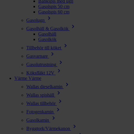
Bänkspis med ugn
Gasolspis 50 cm
Gasolspis 60 cm
chevron_right
Gasolugn
chevron_right
Gasolhäll & Gasolkök
Gasolhäll
Gasolkök
chevron_right
Tillbehör till köket
chevron_right
Gasvarnare
chevron_right
Gasolutrustning
chevron_right
Köksfläkt 12V
Värme
Värme
chevron_right
Wallas dieselkamin
chevron_right
Wallas spishäll
chevron_right
Wallas tillbehör
chevron_right
Fotogenkamin
chevron_right
Gasolkamin
chevron_right
Byggtork/Värmekanon