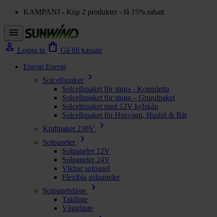
KAMPANJ - Köp 2 produkter - få 15% rabatt
menu
person
shopping_bag
Logga in
Gå till kassan
Energi
Energi
chevron_right
Solcellspaket
Solcellspaket för stuga - Kompletta
Solcellspaket för stuga – Grundpaket
Solcellspaket med 12V kylskåp
Solcellspaket för Husvagn, Husbil & Båt
chevron_right
Kraftpaket 230V
chevron_right
Solpaneler
Solpaneler 12V
Solpaneler 24V
Vikbar solpanel
Flexibla solpaneler
chevron_right
Solpanelsfäste
Takfäste
Väggfäste