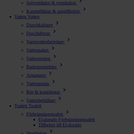
chevron_right
Solventilator & ventilation
chevron_right
Kaminfläktar & spistillbehör
Vatten
Vatten
chevron_right
Duschkabiner
chevron_right
Duschdörrar
chevron_right
Varmvattenberedare
chevron_right
Vattenpaket
chevron_right
Vattenrening
chevron_right
Badrumsmöbler
chevron_right
Armaturer
chevron_right
Vattenpump
chevron_right
Rör & kopplingar
chevron_right
Vattenbehållare
Toalett
Toalett
chevron_right
Förbränningstoalett
El-dorado Förbränningstoalett
Tillbehör till El-dorado
chevron_right
Ventilation