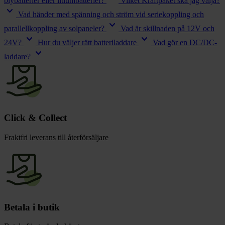
blybatterier eller litiumbatterier?
Vilket Kraftpaket ska jag välja?
keyboard_arrow_down
Vad händer med spänning och ström vid seriekoppling och
keyboard_arrow_down
parallellkoppling av solpaneler?
Vad är skillnaden på 12V och
keyboard_arrow_down
keyboard_arrow_down
24V?
Hur du väljer rätt batteriladdare
Vad gör en DC/DC-
keyboard_arrow_down
laddare?
Click & Collect
Fraktfri leverans till återförsäljare
Betala i butik